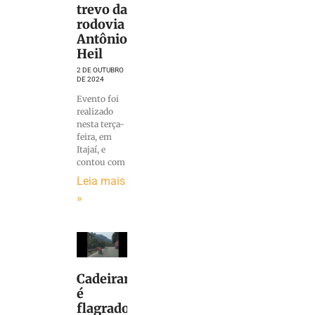
trevo da
rodovia
Antônio
Heil
2 DE OUTUBRO
DE 2024
Evento foi
realizado
nesta terça-
feira, em
Itajaí, e
contou com
Leia mais
»
Cadeirante
é
flagrado