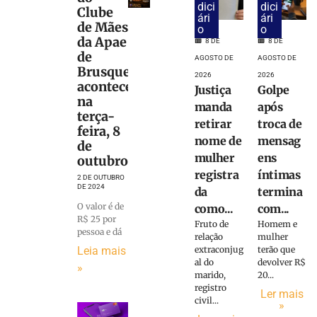
dici
dici
Clube
ári
ári
de Mães
o
o
da Apae
8 DE
8 DE
de
AGOSTO DE
AGOSTO DE
Brusque
2026
2026
acontece
Justiça
Golpe
na
manda
após
terça-
retirar
troca de
feira, 8
nome de
mensag
de
mulher
ens
outubro
registra
íntimas
2 DE OUTUBRO
DE 2024
da
termina
O valor é de
como...
com...
R$ 25 por
Fruto de
Homem e
pessoa e dá
relação
mulher
Leia mais
extraconjug
terão que
al do
devolver R$
»
marido,
20...
registro
Ler mais
civil...
»