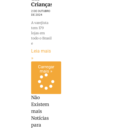
Crianças
2 DE OUTUBRO
DE 2024
A varejista
tem 179
lojas em
todo o Brasil
e
Leia mais
»
Carregar
mais »
Não
Existem
mais
Notícias
para