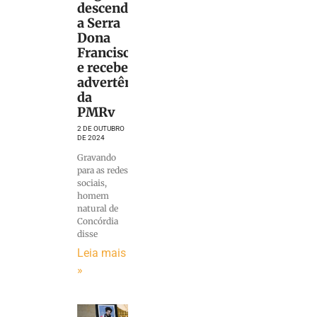
descendo
a Serra
Dona
Francisca
e recebe
advertência
da
PMRv
2 DE OUTUBRO
DE 2024
Gravando
para as redes
sociais,
homem
natural de
Concórdia
disse
Leia mais
»