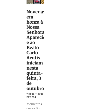
Novenas
em
honra à
Nossa
Senhora
Aparecida
e ao
Beato
Carlo
Acutis
iniciam
nesta
quinta-
feira, 3
de
outubro
2 DE OUTUBRO
DE 2024
Momentos
de oração