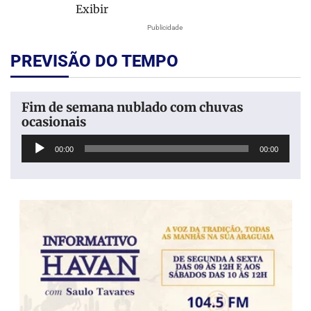
Exibir
Publicidade
PREVISÃO DO TEMPO
Fim de semana nublado com chuvas
ocasionais
Tocador
00:00
00:00
de
áudio