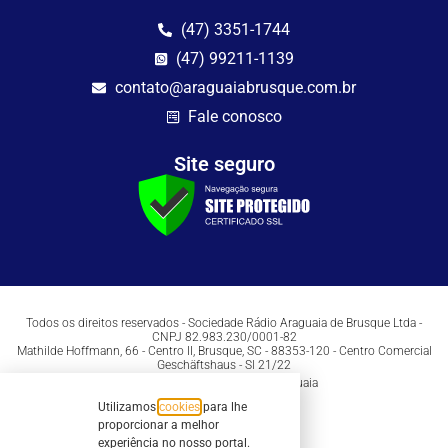
(47) 3351-1744
(47) 99211-1139
contato@araguaiabrusque.com.br
Fale conosco
Site seguro
Todos os direitos reservados - Sociedade Rádio Araguaia de Brusque Ltda -
CNPJ 82.983.230/0001-82
Mathilde Hoffmann, 66 - Centro II, Brusque, SC - 88353-120 - Centro Comercial
Geschäftshaus - Sl 21/22
Copyright © 2026 | Rádio Araguaia
Utilizamos
cookies
para lhe
proporcionar a melhor
experiência no nosso portal.