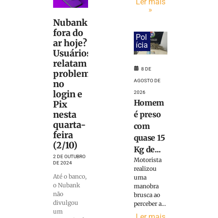
Ler mais
»
Nubank
fora do
Pol
ar hoje?
ícia
Usuários
relatam
8 DE
problemas
AGOSTO DE
no
login e
2026
Homem
Pix
nesta
é preso
quarta-
com
feira
quase 15
(2/10)
Kg de...
2 DE OUTUBRO
Motorista
DE 2024
realizou
Até o banco,
uma
o Nubank
manobra
não
brusca ao
divulgou
perceber a...
um
Ler mais