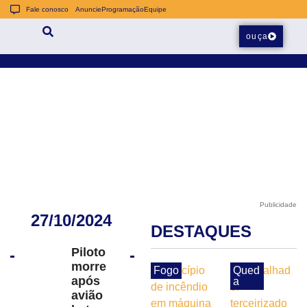
Fale conosco
Anuncie
Programação
Equipe
ouça
Publicidade
27/10/2024
DESTAQUES
Piloto
morre
Fogo
Qued
após
a
avião