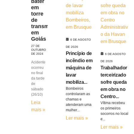
bater
em
torre
de
transmissão
em
Goiás
6 DE AGOSTO
27 DE
DE 2026
OUTUBRO
Princípio de
DE 2024
6 DE AGOSTO
incêndio em
DE 2026
Acidente
máquina de
Trabalhador
ocorreu
no final
lavar
terceirizado
da tarde
mobiliza...
sofre queda
de
Bombeiros
em obra no
sábado
controlaram as
(26/10)
Centro...
chamas e
Leia
Vítima recebeu
atenderam uma
os primeiros
mais »
mulher...
socorros no local
Ler mais »
e...
Ler mais »