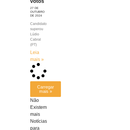
votos
27 DE
OUTUBRO
DE 2024
Candidato
superou
Lúdio
Cabral
(PT)
Leia
mais »
Carregar
mais »
Não
Existem
mais
Notícias
para