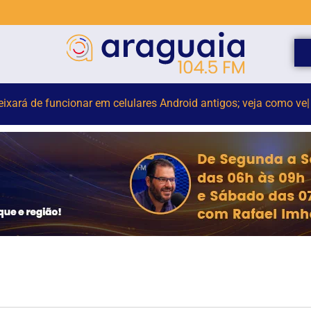
da de Trânsito de Brusque vira tema de aniversário e reforça 