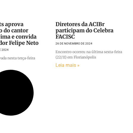
ts aprova
Diretores da ACIBr
o do cantor
participam do Celebra
Lima e convida
FACISC
dor Felipe Neto
26 DE NOVEMBRO DE 2024
E 2024
Encontro ocorreu na última sexta-feira
(22/11) em Florianópolis
vada nesta terça-feira
Leia mais »