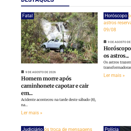
Fatal
Horóscopo
9 DE AGOSTO DE
Horóscopo 
os astros...
Os astros trazem
transformadoras 
9 DE AGOSTO DE 2026
Ler mais »
Homem morre após
caminhonete capotar e cair
em...
Acidente aconteceu na tarde deste sábado (8),
na...
Ler mais »
Judiciário
Polícia