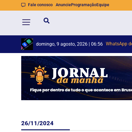
Fale conosco
Anuncie
Programação
Equipe
Vaz
VÍDEO: Guar
domingo, 9 agosto, 2026 | 06:56
domingo, 9 agosto, 2026 | 06:55
26/11/2024