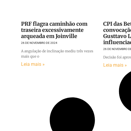
PRF flagra caminhão com
CPI das Be
traseira excessivamente
convocaçã
arqueada em Joinville
Gusttavo 
influencia
26 DE NOVEMBRO DE 2024
26 DE NOVEMBRO D
A angulação de inclinação mediu três vezes
mais que o
Decisão foi apro
Leia mais »
Leia mais »