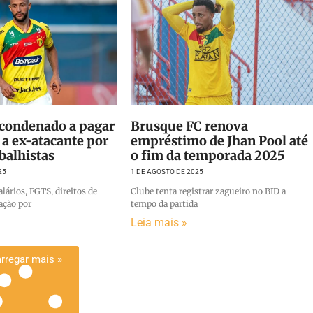
 condenado a pagar
Brusque FC renova
 a ex-atacante por
empréstimo de Jhan Pool até
abalhistas
o fim da temporada 2025
25
1 DE AGOSTO DE 2025
alários, FGTS, direitos de
Clube tenta registrar zagueiro no BID a
ação por
tempo da partida
Leia mais »
rregar mais »