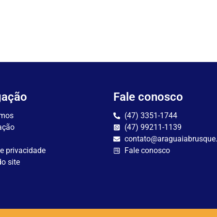
gação
Fale conosco
mos
(47) 3351-1744
ação
(47) 99211-1139
contato@araguaiabrusque
de privacidade
Fale conosco
o site