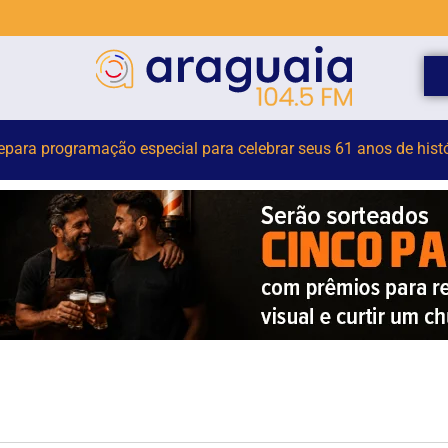
or terceirizado sofre queda em obra no Centro Administrativo