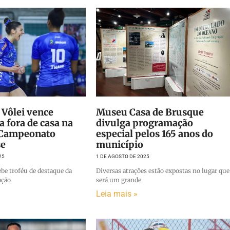
 Vôlei vence
Museu Casa de Brusque
 fora de casa na
divulga programação
o Campeonato
especial pelos 165 anos do
se
município
25
1 DE AGOSTO DE 2025
ebe troféu de destaque da
Diversas atrações estão expostas no lugar que
ação
será um grande
Leia mais »