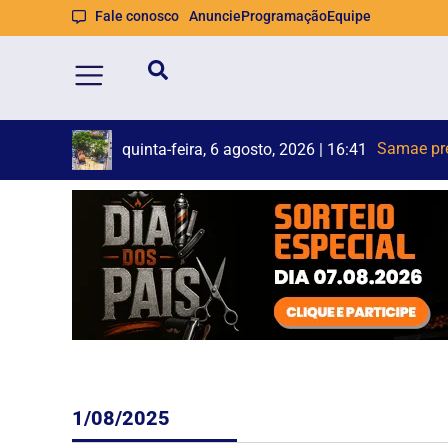
Fale conosco
Anuncie
Programação
Equipe
Prin
Trabalhad
quinta-feira, 6 agosto, 2026 | 15:25
1/08/2025