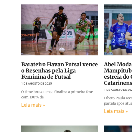
Barateiro Havan Futsal vence
Abel Moda
o Resenhas pela Liga
Mampituba
Feminina de Futsal
estreia d
Catarinen
1 DE AGOSTO DE 2025
1 DE AGOSTO DE 20
O time brusquense finaliza a primeira fase
com 100% de
Líbero Paula rec
partida após atu
Leia mais »
Leia mais »