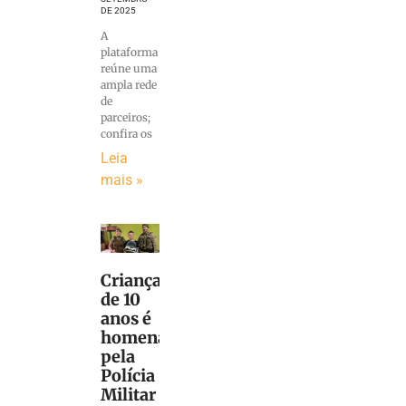
DE 2025
A
plataforma
reúne uma
ampla rede
de
parceiros;
confira os
Leia
mais »
Criança
de 10
anos é
homenageada
pela
Polícia
Militar