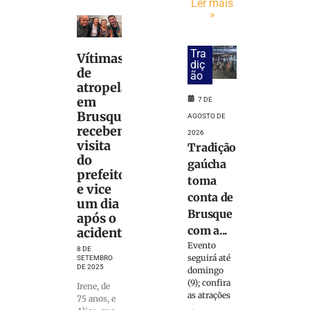
Ler mais
»
Tra
Vítimas
diç
de
ão
atropelamento
em
7 DE
Brusque
AGOSTO DE
recebem
2026
visita
Tradição
do
gaúcha
prefeito
toma
e vice
conta de
um dia
Brusque
após o
com a...
acidente
Evento
8 DE
seguirá até
SETEMBRO
DE 2025
domingo
(9); confira
Irene, de
as atrações
75 anos, e