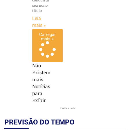
conquista
seu nono
título
Leia
mais »
Carregar
mais »
Não
Existem
mais
Notícias
para
Exibir
Publicidade
PREVISÃO DO TEMPO