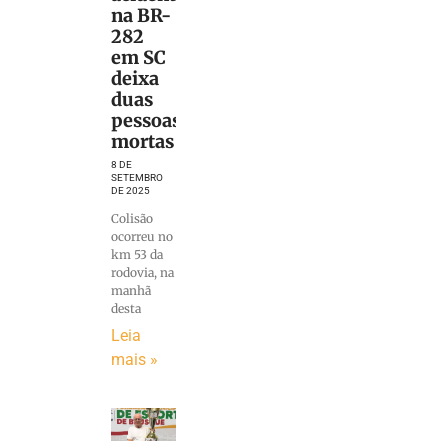
na BR-
282
em SC
deixa
duas
pessoas
mortas
8 DE
SETEMBRO
DE 2025
Colisão
ocorreu no
km 53 da
rodovia, na
manhã
desta
Leia
mais »