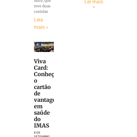
Alice, que
Ler mais
»
teve duas
costelas
Leia
mais »
Viva
Card:
Conheça
o
cartão
de
vantagens
em
saúde
do
IMAS
8 DE
SETEMBRO