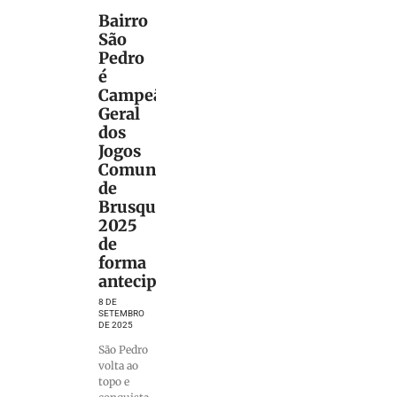
Bairro
São
Pedro
é
Campeão
Geral
dos
Jogos
Comunitários
de
Brusque
2025
de
forma
antecipada
8 DE
SETEMBRO
DE 2025
São Pedro
volta ao
topo e