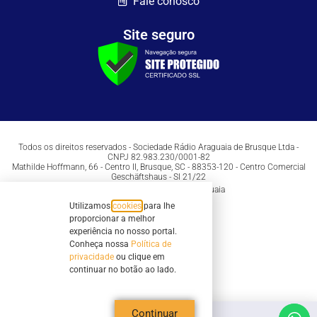
Fale conosco
Site seguro
Todos os direitos reservados - Sociedade Rádio Araguaia de Brusque Ltda -
CNPJ 82.983.230/0001-82
Mathilde Hoffmann, 66 - Centro II, Brusque, SC - 88353-120 - Centro Comercial
Geschäftshaus - Sl 21/22
Copyright © 2026 | Rádio Araguaia
Utilizamos
cookies
para lhe
proporcionar a melhor
experiência no nosso portal.
Conheça nossa
Política de
privacidade
ou clique em
continuar no botão ao lado.
Continuar