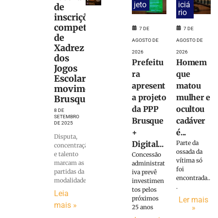
jeto
iciá
de
rio
inscrições:
competição
7 DE
7 DE
de
AGOSTO DE
AGOSTO DE
Xadrez
2026
2026
dos
Prefeitu
Homem
Jogos
ra
que
Escolares
apresent
matou
movimentam
a projeto
mulher e
Brusque
da PPP
ocultou
8 DE
SETEMBRO
Brusque
cadáver
DE 2025
+
é...
Disputa,
Digital...
Parte da
concentração
ossada da
e talento
Concessão
vítima só
marcam as
administrat
foi
partidas da
iva prevê
encontrada..
modalidade
investimen
.
tos pelos
Leia
próximos
Ler mais
mais »
»
25 anos