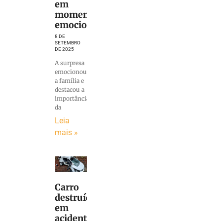
em
momento
emocionante
8 DE
SETEMBRO
DE 2025
A surpresa
emocionou
a família e
destacou a
importância
da
Leia
mais »
Carro
destruído
em
acidente