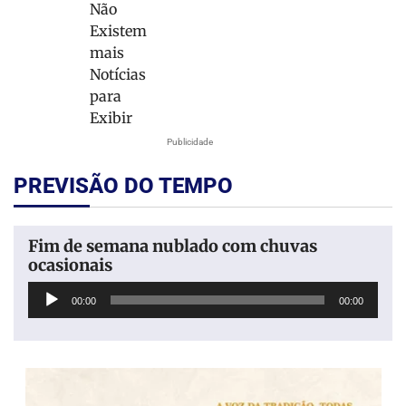
Não
Existem
mais
Notícias
para
Exibir
Publicidade
PREVISÃO DO TEMPO
Fim de semana nublado com chuvas
ocasionais
Tocador
00:00
00:00
de
áudio