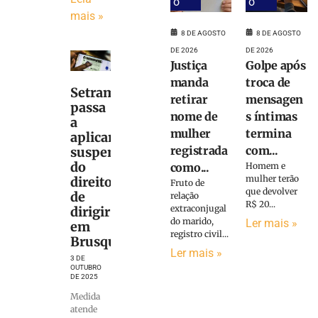
o
o
mais »
8 DE AGOSTO
8 DE AGOSTO
DE 2026
DE 2026
Justiça
Golpe após
manda
troca de
Setram
retirar
mensagen
passa
nome de
s íntimas
a
mulher
termina
aplicar
registrada
com...
suspensão
do
como...
Homem e
mulher terão
direito
Fruto de
que devolver
de
relação
R$ 20...
extraconjugal
dirigir
do marido,
Ler mais »
em
registro civil...
Brusque
Ler mais »
3 DE
OUTUBRO
DE 2025
Medida
atende