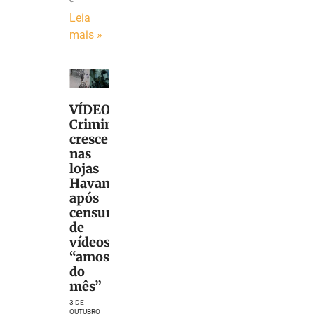
Leia
mais »
VÍDEO:
Criminalidade
cresce
nas
lojas
Havan
após
censura
de
vídeos
“amostradinhos
do
mês”
3 DE
OUTUBRO