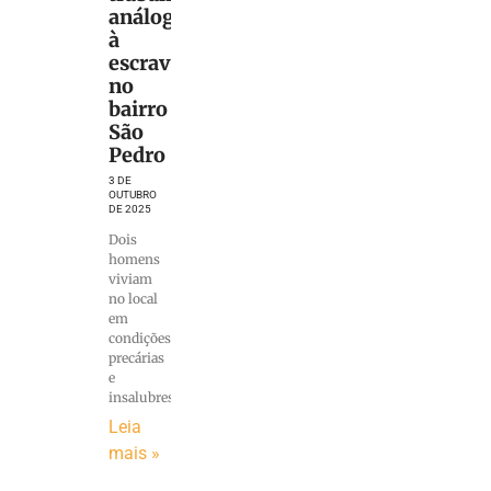
análogo
à
escravidão
no
bairro
São
Pedro
3 DE
OUTUBRO
DE 2025
Dois
homens
viviam
no local
em
condições
precárias
e
insalubres,
Leia
mais »