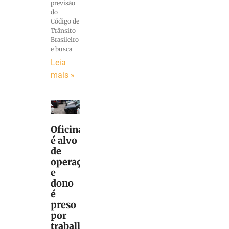
previsão
do
Código de
Trânsito
Brasileiro
e busca
Leia
mais »
Oficina
é alvo
de
operação
e
dono
é
preso
por
trabalho