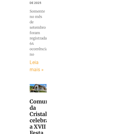
DE 2025
Somente
no mês
de
setembro
foram
registradas
64
ocorrências,
no
Leia
mais »
Comunidade
da
Cristalina
celebra
a XVII
Festa