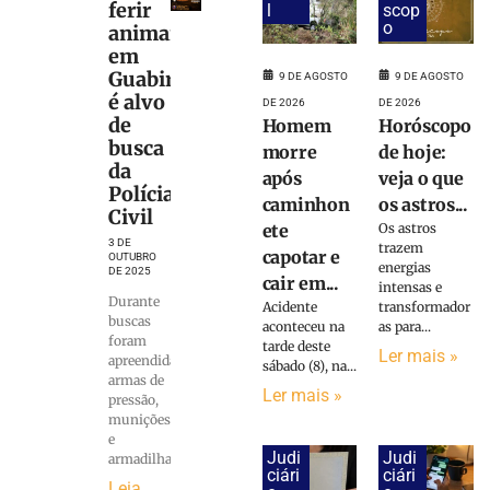
ferir
l
scop
o
animais
em
Guabiruba
9 DE AGOSTO
9 DE AGOSTO
é alvo
DE 2026
DE 2026
de
Homem
Horóscopo
busca
morre
de hoje:
da
após
veja o que
Polícia
caminhon
os astros...
Civil
ete
Os astros
3 DE
trazem
capotar e
OUTUBRO
energias
DE 2025
cair em...
intensas e
Durante
Acidente
transformador
buscas
aconteceu na
as para...
foram
tarde deste
Ler mais »
apreendidas
sábado (8), na...
armas de
Ler mais »
pressão,
munições
e
Judi
Judi
armadilha
ciári
ciári
Leia