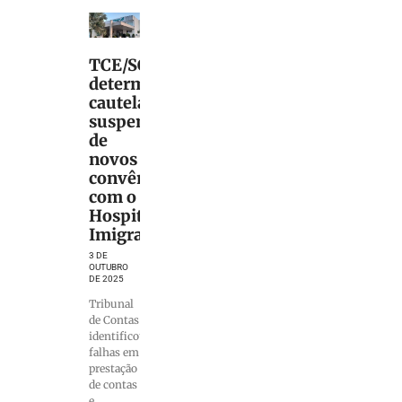
TCE/SC
determina
cautelarmente
suspensão
de
novos
convênios
com o
Hospital
Imigrantes
3 DE
OUTUBRO
DE 2025
Tribunal
de Contas
identificou
falhas em
prestação
de contas
e