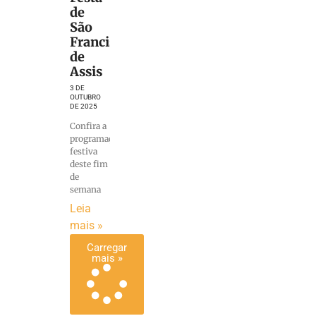
de
São
Francisco
de
Assis
3 DE
OUTUBRO
DE 2025
Confira a
programação
festiva
deste fim
de
semana
Leia
mais »
Carregar
mais »