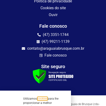
Política de privacidade
Cookies do site
Ouvir
Fale conosco
(47) 3351-1744
(47) 99211-1139
contato@araguaiabrusque.com.br
Fale conosco
Site seguro
Utilizamos
cookies
para lhe
proporcionar a melhor
Todos os direitos reservados - Sociedade Rádio Araguaia de Brusque Ltda -