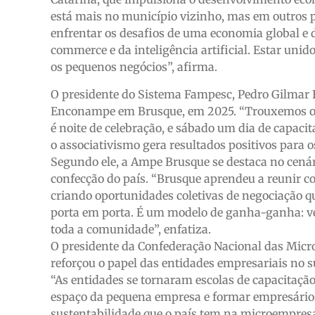
está mais no município vizinho, mas em outros p
enfrentar os desafios de uma economia global e 
commerce e da inteligência artificial. Estar unid
os pequenos negócios”, afirma.
O presidente do Sistema Fampesc, Pedro Gilmar F
Enconampe em Brusque, em 2025. “Trouxemos o e
é noite de celebração, e sábado um dia de capac
o associativismo gera resultados positivos para o
Segundo ele, a Ampe Brusque se destaca no cenár
confecção do país. “Brusque aprendeu a reunir
criando oportunidades coletivas de negociação qu
porta em porta. É um modelo de ganha-ganha: ven
toda a comunidade”, enfatiza.
O presidente da Confederação Nacional das Micr
reforçou o papel das entidades empresariais no s
“As entidades se tornaram escolas de capacitação
espaço da pequena empresa e formar empresários
sustentabilidade que o país tem na microempres