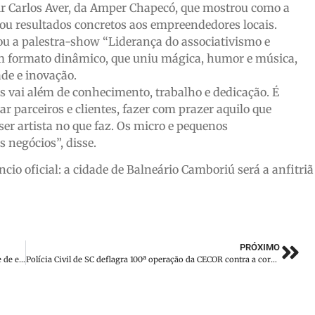
cir Carlos Aver, da Amper Chapecó, que mostrou como a
rou resultados concretos aos empreendedores locais.
 a palestra-show “Liderança do associativismo e
m formato dinâmico, que uniu mágica, humor e música,
ade e inovação.
 vai além de conhecimento, trabalho e dedicação. É
 parceiros e clientes, fazer com prazer aquilo que
ser artista no que faz. Os micro e pequenos
 negócios”, disse.
cio oficial: a cidade de Balneário Camboriú será a anfitriã
PRÓXIMO
Motorista perde controle e bate carro da Prefeitura em poste de energia
Polícia Civil de SC deflagra 100ª operação da CECOR contra a corrupção