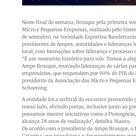
Neste final de semana, Brusque pela primeira vez
Micro e Pequenas Empresas, realizado pelo Siste
de setembro, na Sociedade Esportiva Bandeirant
presidentes de Ampes, autoridades e lideranças l
local, com formações sobre liderança e processo 
“É um momento histórico para nós. Temos a alegr
Ampe Brusque, reunindo lideranças de várias pa
empresários, que respondem por 90% do PIB do Br
presidente da Associação das Micro e Pequenas 
Schoening.
A entidade foi a anfitriã do encontro promovido 
nosso lado, abrindo portas, inclusive junto ao g
possamos manter iniciativas como a Pronegócio, 
alcança 28 anos de realização”, detalha Mauro.
De acordo com o presidente da Ampe Brusque, o f
Catarina, que impulsiona o desenvolvimento eco