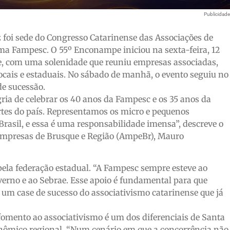
Publicidad
 foi sede do Congresso Catarinense das Associações de
ma Fampesc. O 55º Enconampe iniciou na sexta-feira, 12
e, com uma solenidade que reuniu empresas associadas,
ocais e estaduais. No sábado de manhã, o evento seguiu no
de sucessão.
ia de celebrar os 40 anos da Fampesc e os 35 anos da
rtes do país. Representamos os micro e pequenos
asil, e essa é uma responsabilidade imensa”, descreve o
Empresas de Brusque e Região (AmpeBr), Mauro
pela federação estadual. “A Fampesc sempre esteve ao
overno e ao Sebrae. Esse apoio é fundamental para que
um case de sucesso do associativismo catarinense que já
omento ao associativismo é um dos diferenciais de Santa
nômico regional. “Num cenário em que a concorrência não