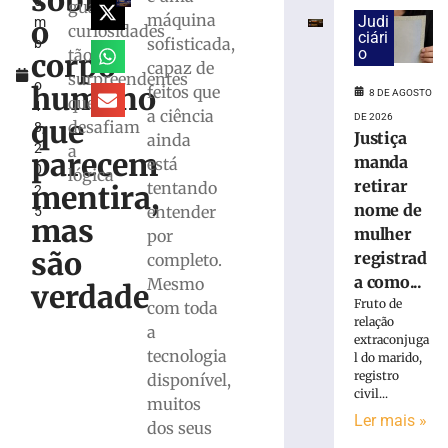
sobre
e
para
guarda
máquina
Judi
o
m
monitorar
curiosidades
ciári
sofisticada,
b
desinformação
o
tão
corpo
r
capaz de
e
surpreendentes
o
IA
humano
feitos que
8 DE AGOSTO
que
1
nas
a ciência
DE 2026
que
desafiam
8,
eleições
Justiça
ainda
2
a
parecem
8
manda
está
0
de
lógica
retirar
tentando
agosto
mentira,
2
de
nome de
entender
5
2026
mas
mulher
por
Ler
são
registrad
completo.
mais
a como...
Mesmo
»
verdade
Fruto de
com toda
relação
a
extraconjuga
TRE-
tecnologia
l do marido,
SC
registro
disponível,
realiza
civil...
muitos
distribuição
Ler mais »
de
dos seus