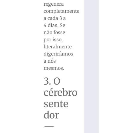
regenera
completamente
a cada 3 a
4 dias. Se
não fosse
por isso,
literalmente
digeriríamos
a nós
mesmos.
3. O
cérebro
sente
dor
—