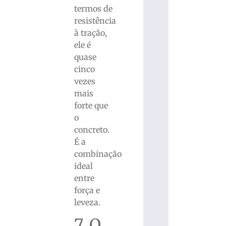
termos de
resistência
à tração,
ele é
quase
cinco
vezes
mais
forte que
o
concreto.
É a
combinação
ideal
entre
força e
leveza.
7. O