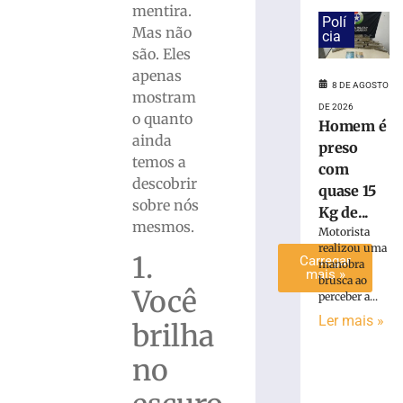
mentira.
de
Polí
Mas não
lixo
cia
em
são. Eles
Brusque
apenas
8 DE AGOSTO
8
mostram
de
DE 2026
o quanto
agosto
Homem é
de
ainda
preso
2026
temos a
Ler
com
descobrir
mais
quase 15
sobre nós
»
Kg de...
mesmos.
Motorista
realizou uma
1.
Carregar
manobra
mais »
brusca ao
Você
perceber a...
Ler mais »
brilha
no