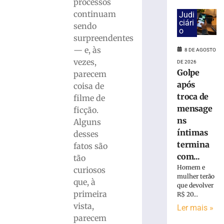
18.860
processos
urnas
continuam
Judi
eletrônicas
ciári
sendo
o
em
surpreendentes
SC
— e, às
8 DE AGOSTO
8
vezes,
de
DE 2026
agosto
Golpe
parecem
de
após
2026
coisa de
Ler
troca de
filme de
mais
mensage
ficção.
»
ns
Alguns
íntimas
desses
termina
fatos são
Cratera
com...
tão
se
Homem e
abre
curiosos
mulher terão
e
que, à
que devolver
“engole”
primeira
R$ 20...
roda
vista,
Ler mais »
de
parecem
caminhão