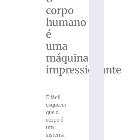
corpo
humano
é
uma
máquina
impressionante
É fácil
esquecer
que o
corpo é
um
sistema