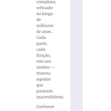
complexo,
refinado
ao longo
de
milhares
de anos.
Cada
parte,
cada
função,
tem um
motivo —
mesmo
aquelas
que
parecem
inacreditáveis.
Conhecer