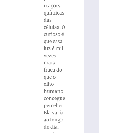
reações
químicas
das
células. O
curioso é
que essa
luz é mil
vezes
mais
fraca do
que o
olho
humano
consegue
perceber.
Ela varia
ao longo
do dia,