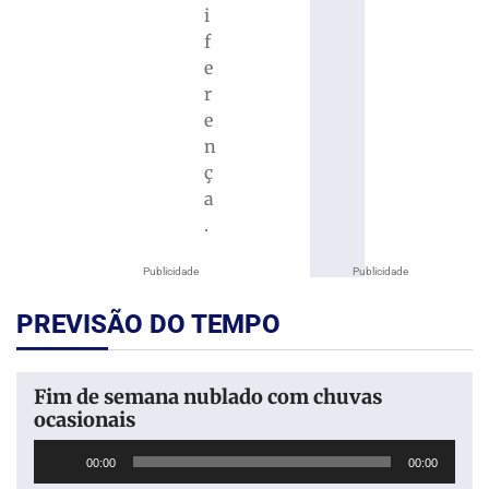
i
f
e
r
e
n
ç
a
.
Publicidade
Publicidade
PREVISÃO DO TEMPO
Fim de semana nublado com chuvas
ocasionais
Tocador
00:00
00:00
de