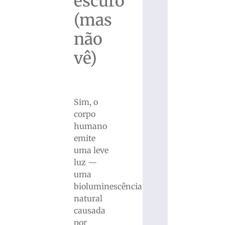
escuro
(mas
não
vê)
Sim, o
corpo
humano
emite
uma leve
luz —
uma
bioluminescência
natural
causada
por