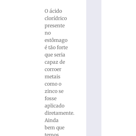
O ácido
clorídrico
presente
no
estômago
é tão forte
que seria
capaz de
corroer
metais
como o
zinco se
fosse
aplicado
diretamente.
Ainda
bem que
temos