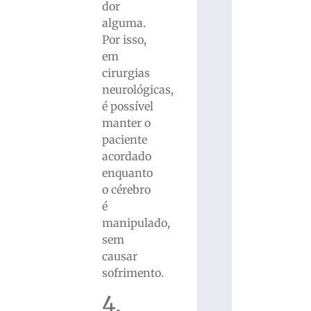
dor
alguma.
Por isso,
em
cirurgias
neurológicas,
é possível
manter o
paciente
acordado
enquanto
o cérebro
é
manipulado,
sem
causar
sofrimento.
4.