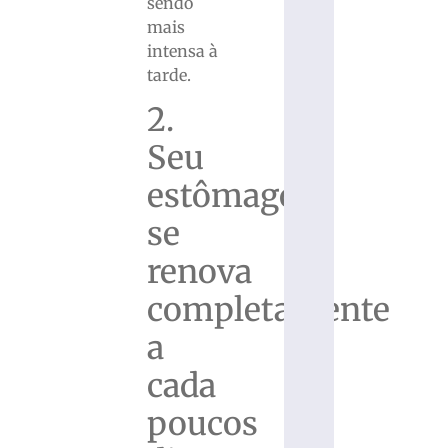
sendo
mais
intensa à
tarde.
2.
Seu
estômago
se
renova
completamente
a
cada
poucos