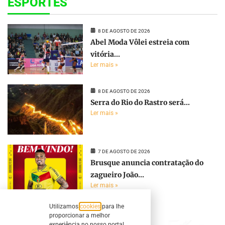
ESPORTES
8 DE AGOSTO DE 2026
Abel Moda Vôlei estreia com
vitória...
Ler mais »
8 DE AGOSTO DE 2026
Serra do Rio do Rastro será...
Ler mais »
7 DE AGOSTO DE 2026
Brusque anuncia contratação do
zagueiro João...
Ler mais »
Utilizamos
cookies
para lhe
proporcionar a melhor
experiência no nosso portal.