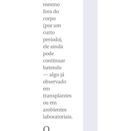
mesmo
fora do
corpo
(por um
curto
período),
ele ainda
pode
continuar
batendo
— algo já
observado
em
transplantes
ou em
ambientes
laboratoriais.
O