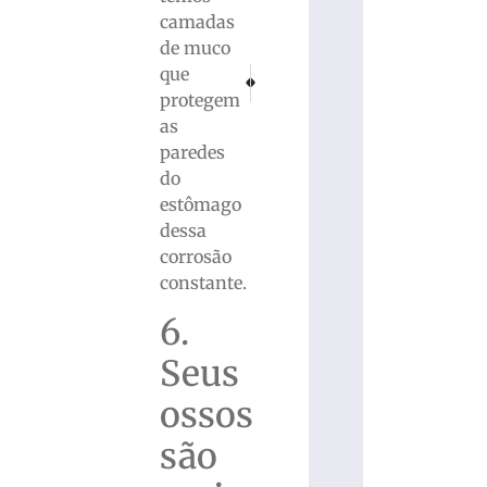
camadas
de muco
que
PRÓXIMO
ANTERIOR
Nanpe e Tropa do F8 estão na final do futsal
Empresas catarinenses são alvo de 
protegem
as
paredes
do
estômago
dessa
corrosão
constante.
6.
Seus
ossos
são