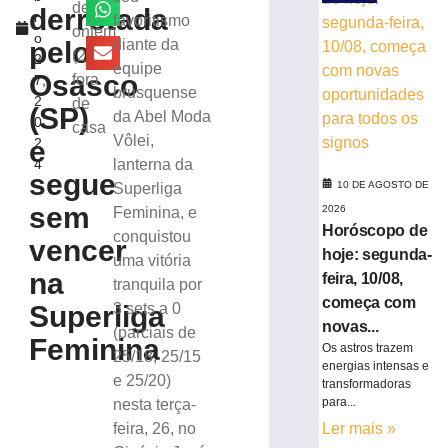
e
de
derrotada
r
favoritismo
deixa
ontem
o
liderança
pelo
diante da
(26),
2
da
equipe
Osasco
fora
7,
Série
brusquense
2
de
C
(SP)
da Abel Moda
0
casa
9
Vôlei,
e
2
de
agosto
4
lanterna da
de
segue
10 DE AGOSTO DE
Superliga
2026
sem
2026
Feminina, e
Ler
Horóscopo de
conquistou
mais
vencer
hoje: segunda-
uma vitória
»
na
feira, 10/08,
tranquila por
começa com
Superliga
3 sets a 0
Abel
novas...
(parciais de
Moda
Feminina
Os astros trazem
25/18, 25/15
Vôlei
energias intensas e
estreia
e 25/20)
transformadoras
com
para...
nesta terça-
vitória
feira, 26, no
Ler mais »
no