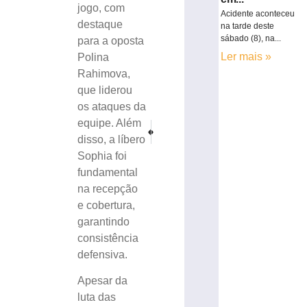
jogo, com
Acidente aconteceu
destaque
na tarde deste
sábado (8), na...
para a oposta
Ler mais »
Polina
Rahimova,
que liderou
os ataques da
equipe. Além
PRÓXIMO
ANTERIOR
disso, a líbero
Motociclista perde controle, atinge grade e fica fer
Terça-feira movimentada para a comitiva
Sophia foi
fundamental
na recepção
e cobertura,
garantindo
consistência
defensiva.
Apesar da
luta das