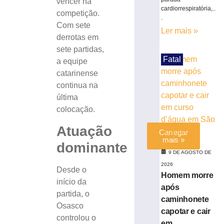
vencer na
para
cardiorrespiratória,..
competição.
corrida
.
Com sete
noturna
Ler mais »
derrotas em
8
de
sete partidas,
agosto
Fatal
a equipe
de
2026
catarinense
Ler
continua na
mais
última
»
colocação.
Atuação
Carregar
mais »
dominante
9 DE AGOSTO DE
2026
Desde o
Homem morre
início da
após
partida, o
caminhonete
Osasco
capotar e cair
controlou o
em...