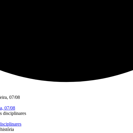
a, 07/08
isciplinares