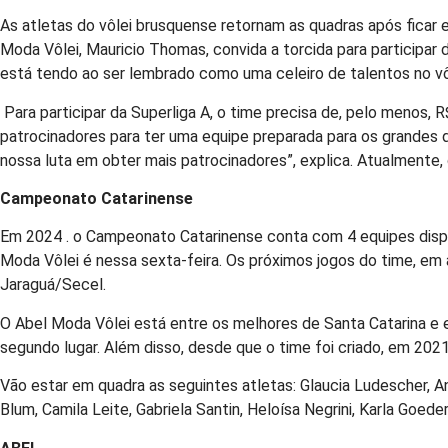
As atletas do vôlei brusquense retornam as quadras após ficar em
Moda Vôlei, Mauricio Thomas, convida a torcida para participa
está tendo ao ser lembrado como uma celeiro de talentos no vôl
Para participar da Superliga A, o time precisa de, pelo menos,
patrocinadores para ter uma equipe preparada para os grandes do 
nossa luta em obter mais patrocinadores”, explica. Atualmente
Campeonato Catarinense
Em 2024 . o Campeonato Catarinense conta com 4 equipes dispu
Moda Vôlei é nessa sexta-feira. Os próximos jogos do time, em 
Jaraguá/Secel.
O Abel Moda Vôlei está entre os melhores de Santa Catarina e e
segundo lugar. Além disso, desde que o time foi criado, em 2021
Vão estar em quadra as seguintes atletas: Glaucia Ludescher, A
Blum, Camila Leite, Gabriela Santin, Heloísa Negrini, Karla Goeder