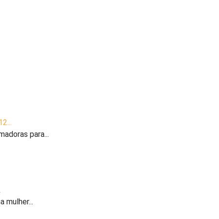
2...
madoras para...
.
 mulher...