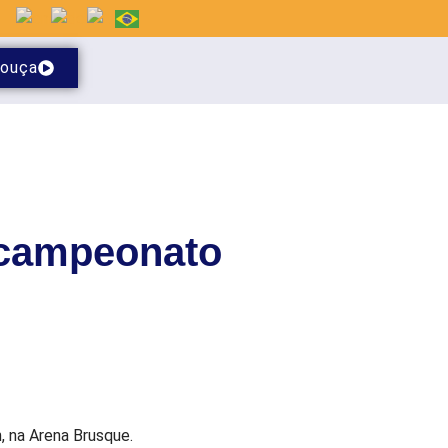
ouça
 campeonato
, na Arena Brusque.