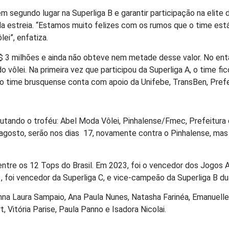
 segundo lugar na Superliga B e garantir participação na elite d
r da estreia. “Estamos muito felizes com os rumos que o time 
ei”, enfatiza.
 R$ 3 milhões e ainda não obteve nem metade desse valor. No en
vôlei. Na primeira vez que participou da Superliga A, o time fic
, o time brusquense conta com apoio da Unifebe, TransBen, Pref
tando o troféu: Abel Moda Vôlei, Pinhalense/Fmec, Prefeitura
agosto, serão nos dias 17, novamente contra o Pinhalense, mas 
ntre os 12 Tops do Brasil. Em 2023, foi o vencedor dos Jogos A
, foi vencedor da Superliga C, e vice-campeão da Superliga B du
nna Laura Sampaio, Ana Paula Nunes, Natasha Farinéa, Emanuelle 
t, Vitória Parise, Paula Panno e Isadora Nicolai.