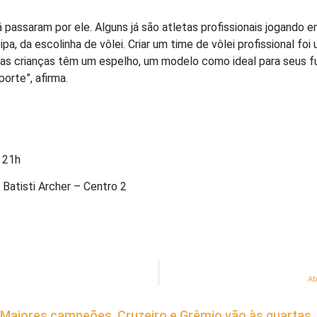
passaram por ele. Alguns já são atletas profissionais jogando em
ipa, da escolinha de vôlei. Criar um time de vôlei profissional f
Essas crianças têm um espelho, um modelo como ideal para seus 
orte”, afirma.
s 21h
Batisti Archer – Centro 2
Ab
Maiores campeões, Cruzeiro e Grêmio vão às quartas