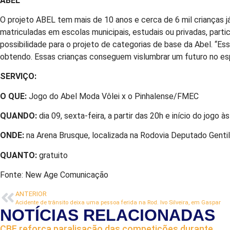
ABEL
O projeto ABEL tem mais de 10 anos e cerca de 6 mil crianças já 
matriculadas em escolas municipais, estudais ou privadas, partic
possibilidade para o projeto de categorias de base da Abel. “
obtendo. Essas crianças conseguem vislumbrar um futuro no esp
SERVIÇO:
O QUE:
Jogo do Abel Moda Vôlei x o Pinhalense/FMEC
QUANDO:
dia 09, sexta-feira, a partir das 20h e início do jogo à
ONDE:
na Arena Brusque, localizada na Rodovia Deputado Gentil 
QUANTO:
gratuito
Fonte: New Age Comunicação
ANTERIOR
Acidente de trânsito deixa uma pessoa ferida na Rod. Ivo Silveira, em Gaspar
NOTÍCIAS RELACIONADAS
CBF reforça paralisação das competições durante