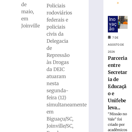
Polícia
»
de
Policiais
Militar
maio,
apreende
rodoviários
em
mais
Ino
federais e
vaç
de
Joinville
policiais
ão
11
civis da
quilos
7 DE
Delegacia
de
AGOSTO DE
de
drogas
2026
Repressão
em
Parceria
Gaspar
às Drogas
entre
(SC)
da DEIC
Secretar
7
atuaram
ia de
de
nesta
agosto
Educaçã
de
segunda-
o e
2026
feira (12)
Ler
Unifebe
simultaneamente
mais
leva...
em
»
“Missão no
Biguaçu/SC,
Vale” foi
criado por
Joinville/SC,
Colisão
acadêmicos