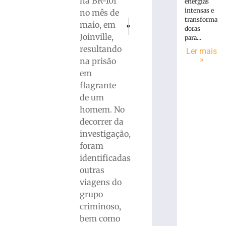
na BR-101
energias
intensas e
no mês de
transforma
PRÓXIMO
ANTERIOR
maio, em
doras
Artigo científico desenvolvido por prof
Mutirão de Castração: Mais de
Joinville,
para...
resultando
Ler mais
»
na prisão
em
flagrante
de um
homem. No
decorrer da
investigação,
foram
identificadas
outras
viagens do
grupo
criminoso,
bem como