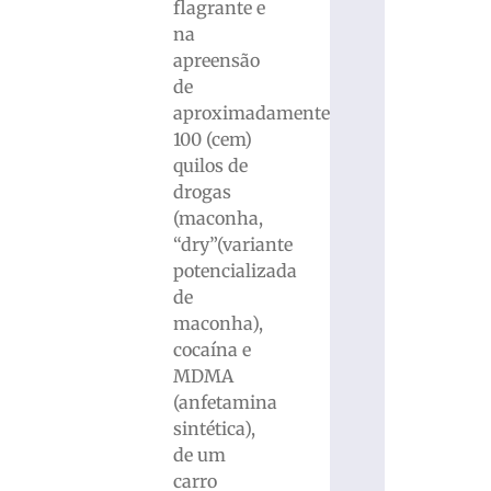
flagrante e
na
apreensão
de
aproximadamente
100 (cem)
quilos de
drogas
(maconha,
“dry”(variante
potencializada
de
maconha),
cocaína e
MDMA
(anfetamina
sintética),
de um
carro