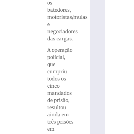
os
batedores,
motoristas/mulas
e
negociadores
das cargas.
A operação
policial,
que
cumpriu
todos os
cinco
mandados
de prisão,
resultou
ainda em
três prisões
em