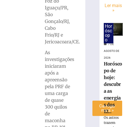
Foz do
entre
Ler mais
Iguaçu/PR,
»
veículos
São
mobiliza
Gonçalo/RJ,
GTB
Hor
Cabo
no
ósc
bairro
Frio/RJ e
op
o
Santa
Jericoacoara/CE.
7 DE
Rita
AGOSTO DE
As
7
de
2026
investigações
agosto
Horósco
iniciaram
de
po de
2026
após a
Ler
hoje:
apreensão
mais
descubr
pela PRF de
»
a as
uma carga
energia
de quase
s dos
Carregar
300 quilos
mais »
12...
de
Os astros
maconha
trazem