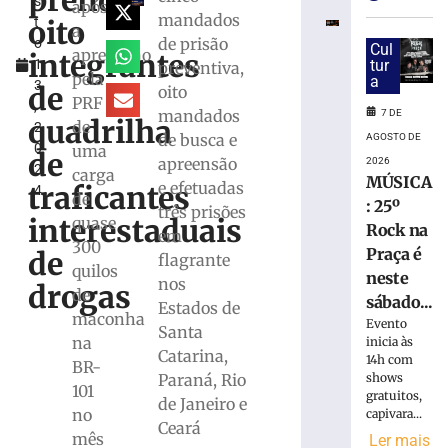
prende
s
preventivam
após
mandados
oito
t
por
a
de prisão
o
suspeita
Cul
apreensão
integrantes
1
tur
preventiva,
de
pela
a
3
tortura
de
oito
PRF
,
contra
mandados
7 DE
quadrilha
de
2
filho
de busca e
AGOSTO DE
0
uma
de
de
apreensão
2026
2
5
carga
MÚSICA
e efetuadas
traficantes
4
anos
de
: 25º
três prisões
em
interestaduais
quase
Rock na
em
SC
300
Praça é
de
flagrante
7
quilos
neste
de
nos
drogas
agosto
de
sábado...
Estados de
de
maconha
2026
Evento
Santa
na
inicia às
Ler
Catarina,
14h com
BR-
mais
shows
Paraná, Rio
101
»
gratuitos,
de Janeiro e
no
capivara...
Ceará
mês
Ler mais