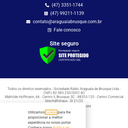
(47) 3351-1744
(47) 99211-1139
contato@araguaiabrusque.com.br
Fale conosco
Site seguro
Todos os direitos reservados - Sociedade Rádio Araguaia de Brusque Ltda -
CNPJ 82.983.230/0001-82
Mathilde Hoffmann, 66 - Centro II, Brusque, SC - 88353-120 - Centro Comercial
Geschäftshaus - Sl 21/22
Copyright © 2026 | Rádio Araguaia
Utilizamos
cookies
para lhe
proporcionar a melhor
experiência no nosso portal.
Conheça nossa
Política de