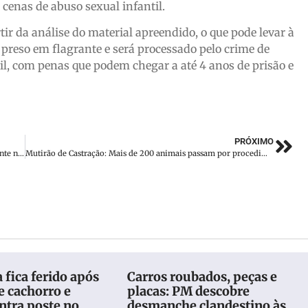
cenas de abuso sexual infantil.
ir da análise do material apreendido, o que pode levar à
i preso em flagrante e será processado pelo crime de
l, com penas que podem chegar a até 4 anos de prisão e
PRÓXIMO
Ciclista é conduzido ao hospital com escoriações após acidente na Limeira Baixa, em Brusque
Mutirão de Castração: Mais de 200 animais passam por procedimento cirúrgico
 fica ferido após
Carros roubados, peças e
e cachorro e
placas: PM descobre
ontra poste no
desmanche clandestino às