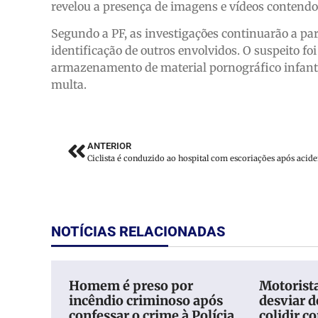
revelou a presença de imagens e vídeos contendo 
Segundo a PF, as investigações continuarão a part
identificação de outros envolvidos. O suspeito fo
armazenamento de material pornográfico infanti
multa.
ANTERIOR
NOTÍCIAS RELACIONADAS
Homem é preso por
Motorista
incêndio criminoso após
desviar d
confessar o crime à Polícia
colidir c