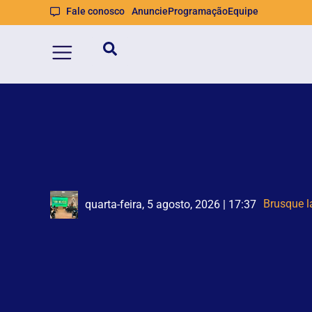
Fale conosco
Anuncie
Programação
Equipe
Homem é 
Defesa Ci
quarta-feira, 5 agosto, 2026 | 16:59