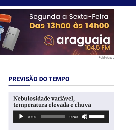
Publicidade
PREVISÃO DO TEMPO
Nebulosidade variável,
temperatura elevada e chuva
Tocador
Use
00:00
00:00
de
as
áudio
setas
para