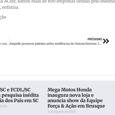
, na ACIBr, somos mais de 800 empresas unidas pelo mesmo
 enfatiza.
ção
PRÓXIMO
Alunos do SESI de Brusque conquistam medalhas de ouro no concurso Canguru de Matemática
AmpeBr promove palestra sobre tendências de Outono/Inverno 2025
SC e FCDL/SC
Mega Motos Honda
 pesquisa inédita
inaugura nova loja e
ia dos Pais em SC
anuncia show da Equipe
Força & Ação em Brusque
 2026
5 de agosto de 2026