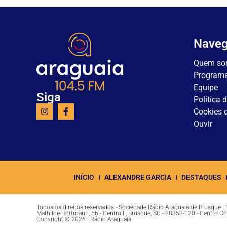
Nave
Quem so
Program
Equipe
Siga
Política 
Cookies d
Ouvir
INÍCIO
ALEXANDRE GARCIA
DESTAQUES
Todos os direitos reservados - Sociedade Rádio Araguaia de Brusque 
Mathilde Hoffmann, 66 - Centro II, Brusque, SC - 88353-120 - Centro C
Copyright © 2026 | Rádio Araguaia