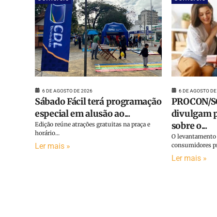
6 DE AGOSTO DE
6 DE AGOSTO DE 2026
PROCON/SC
Sábado Fácil terá programação
divulgam p
especial em alusão ao...
sobre o...
Edição reúne atrações gratuitas na praça e
horário...
O levantamento 
consumidores pr
Ler mais »
Ler mais »