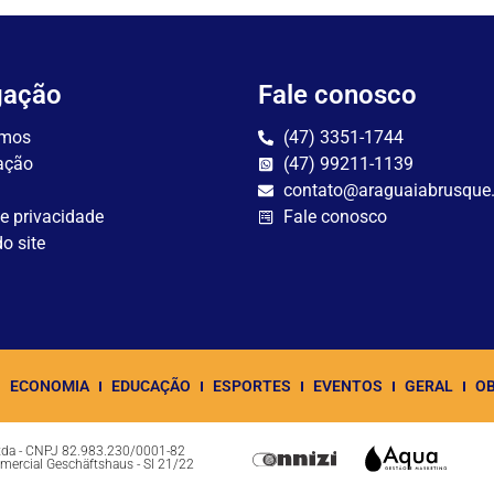
gação
Fale conosco
mos
(47) 3351-1744
ação
(47) 99211-1139
contato@araguaiabrusque
de privacidade
Fale conosco
o site
ECONOMIA
EDUCAÇÃO
ESPORTES
EVENTOS
GERAL
OB
Ltda - CNPJ 82.983.230/0001-82
omercial Geschäftshaus - Sl 21/22