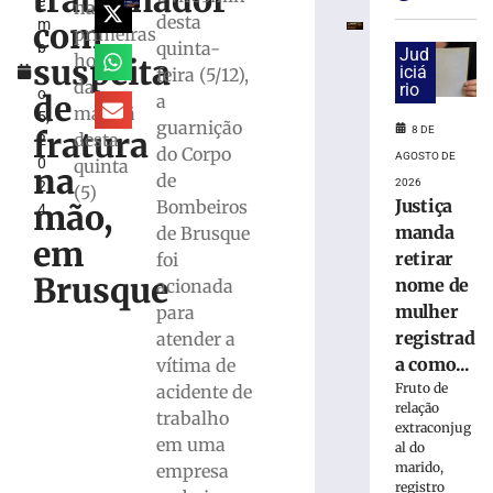
trabalhador
e
e
nas
desta
com
m
exige
primeiras
quinta-
b
transferências
Jud
horas
suspeita
r
iciá
feira (5/12),
bancárias
da
rio
o
após
de
a
manhã
5,
carro
guarnição
8 DE
fratura
desta
2
apresentar
do Corpo
AGOSTO DE
0
quinta
problemas
na
de
2026
2
(5)
8
Justiça
Bombeiros
mão,
4
de
agosto
manda
de Brusque
em
de
retirar
foi
2026
Brusque
nome de
acionada
Ler
mulher
para
mais
registrad
atender a
»
a como...
vítima de
Fruto de
acidente de
Homem
relação
trabalho
tropeça
extraconjug
em uma
na
al do
marido,
calçada,
empresa
registro