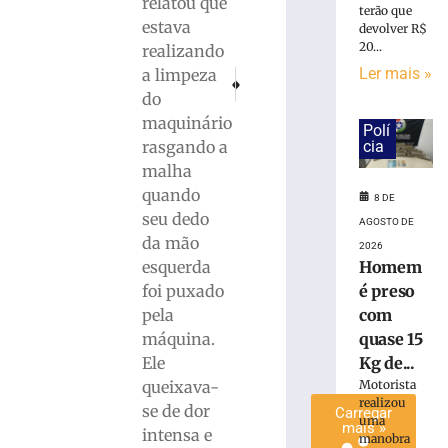
relatou que
terão que
é
estava
devolver R$
preso
20...
realizando
com
Ler mais »
a limpeza
quase
PRÓXIMO
ANTERIOR
Presidente da Câmara de Brusque faz balanço
Prazo para justificar falta ao 1º tu
do
15
Kg
maquinário
Polí
de
rasgando a
cia
maconha
malha
em
quando
8 DE
Blumenau
seu dedo
AGOSTO DE
(SC)
da mão
2026
8
esquerda
Homem
de
agosto
foi puxado
é preso
de
2026
pela
com
Ler
máquina.
quase 15
mais
Ele
Kg de...
»
queixava-
Motorista
realizou
se de dor
Carregar
uma
mais »
intensa e
manobra