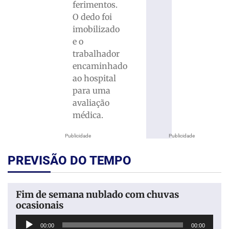
ferimentos.
O dedo foi
imobilizado
e o
trabalhador
encaminhado
ao hospital
para uma
avaliação
médica.
Publicidade
Publicidade
PREVISÃO DO TEMPO
Fim de semana nublado com chuvas
ocasionais
Tocador
00:00
00:00