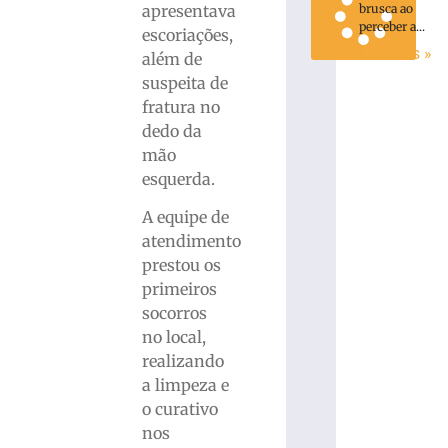
apresentava
brusca ao
perceber a...
escoriações,
Ler mais »
além de
suspeita de
fratura no
dedo da
mão
esquerda.
A equipe de
atendimento
prestou os
primeiros
socorros
no local,
realizando
a limpeza e
o curativo
nos