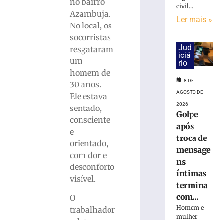
cai
no bairro
civil...
na
Azambuja.
Ler mais »
pista
No local, os
e
socorristas
é
Jud
resgataram
atropelado
iciá
um
em
rio
São
homem de
8 DE
Bento
30 anos.
do
AGOSTO DE
Ele estava
Sul
2026
sentado,
(SC)
Golpe
consciente
após
8
e
de
troca de
agosto
orientado,
de
mensage
com dor e
2026
ns
Ler
desconforto
íntimas
mais
visível.
termina
»
com...
O
Homem e
trabalhador
mulher
Homem