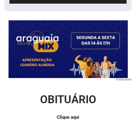
de
áudio
Publicidade
OBITUÁRIO
Clique aqui