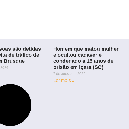
soas são detidas
Homem que matou mulher
ita de tráfico de
e ocultou cadáver é
m Brusque
condenado a 15 anos de
prisão em Içara (SC)
 2026
7 de agosto de 2026
Ler mais »