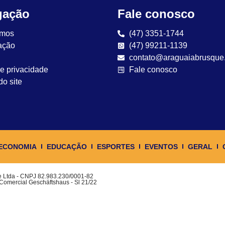
gação
Fale conosco
mos
(47) 3351-1744
ação
(47) 99211-1139
contato@araguaiabrusque
de privacidade
Fale conosco
o site
ECONOMIA
EDUCAÇÃO
ESPORTES
EVENTOS
GERAL
ue Ltda - CNPJ 82.983.230/0001-82
 Comercial Geschäftshaus - Sl 21/22