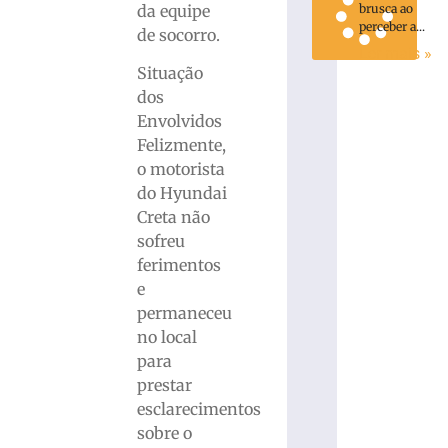
brusca ao
da equipe
perceber a...
de socorro.
Ler mais »
Situação
dos
Envolvidos
Felizmente,
o motorista
do Hyundai
Creta não
sofreu
ferimentos
e
permaneceu
no local
para
prestar
esclarecimentos
sobre o