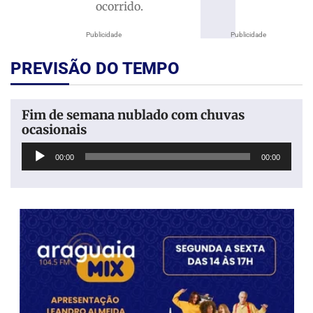
ocorrido.
Publicidade
Publicidade
PREVISÃO DO TEMPO
Fim de semana nublado com chuvas
ocasionais
Tocador
00:00
00:00
de
áudio