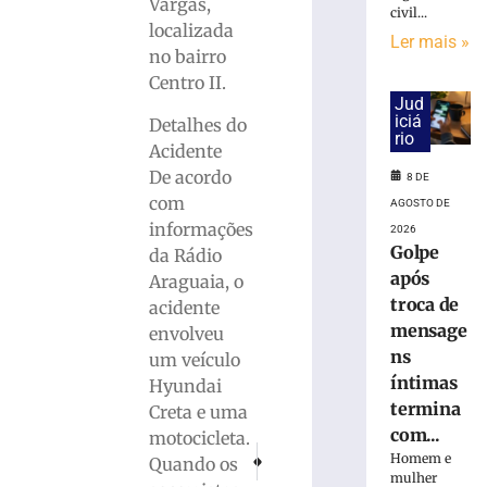
cai
Vargas,
civil...
na
localizada
Ler mais »
pista
no bairro
e
Centro II.
é
Jud
atropelado
iciá
Detalhes do
em
rio
Acidente
São
De acordo
8 DE
Bento
com
do
AGOSTO DE
Sul
informações
2026
(SC)
Golpe
da Rádio
após
8
Araguaia, o
de
troca de
acidente
agosto
de
mensage
envolveu
2026
ns
um veículo
Ler
íntimas
Hyundai
mais
termina
Creta e uma
»
com...
motocicleta.
PRÓXIMO
ANTERIOR
Homem e
Quando os
Brusque fica no empate sem gols com o Avaí
Rede social X paga multas e solicit
mulher
Homem