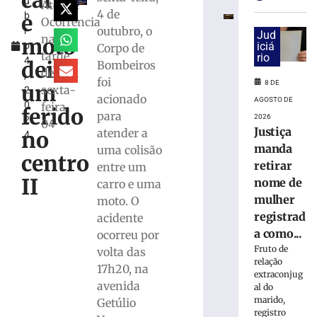
carro
u
e
Atende
4 de
e
b
exige
Ocorrência
outubro, o
r
transferências
Jud
na
moto
o
iciá
Corpo de
bancárias
tarde
rio
4
após
deixa
Bombeiros
desta
,
carro
foi
8 DE
um
sexta-
2
apresentar
acionado
AGOSTO DE
0
feira
problemas
ferido
para
2026
2
04
8
Justiça
atender a
no
4
de
agosto
manda
uma colisão
centro
de
retirar
entre um
2026
II
nome de
carro e uma
Ler
mulher
moto. O
mais
registrad
acidente
»
a como...
ocorreu por
Fruto de
volta das
Homem
relação
17h20, na
tropeça
extraconjug
avenida
na
al do
marido,
calçada,
Getúlio
registro