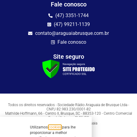
Fale conosco
(47) 3351-1744
(47) 99211-1139
contato@araguaiabrusque.com.br
Fale conosco
Site seguro
Todos os direitos reservados - Sociedade Rádio Araguaia de Brusque Ltda -
CNPJ 82.983.230/0001-82
Mathilde Hoffmann, 66 - Centro II, Brusque, SC - 88353-120 - Centro Comercial
Geschäftshaus - Sl 21/22
Copyright © 2026 | Rádio Araguaia
Utilizamos
cookies
para lhe
proporcionar a melhor