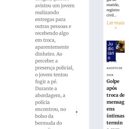
cai
avistou um jovem
marido,
na
registro
pista
realizando
civil...
e
entregas para
Ler mais
é
outras pessoas e
»
atropelado
recebendo algo
em
em troca,
São
Ju
aparentemente
Bento
dic
iári
dinheiro. Ao
do
o
Sul
perceber a
8 DE
(SC)
presença policial,
AGOSTO DE
8
o jovem tentou
2026
de
Golpe
fugir a pé.
agosto
de
após
Durante a
2026
troca de
abordagem, a
Ler
mensag
polícia
mais
ens
encontrou, no
PRÓXIMO
ANTERIOR
»
Luciano Hang esclarece as notícias s
Homem é preso e adolescente
íntimas
bolso da
termin
bermuda do
Homem