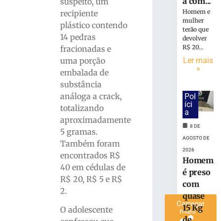
a com...
suspeito, um
é
Homem e
recipiente
preso
mulher
plástico contendo
com
terão que
14 pedras
quase
devolver
R$ 20...
fracionadas e
15
Kg
uma porção
Ler mais
»
de
embalada de
maconha
substância
em
análoga a crack,
Pol
Blumenau
íci
totalizando
(SC)
a
aproximadamente
8
8 DE
5 gramas.
de
agosto
AGOSTO DE
Também foram
de
2026
2026
encontrados R$
Homem
Ler
40 em cédulas de
é preso
mais
R$ 20, R$ 5 e R$
com
»
2.
quase
Carregar
15 Kg
O adolescente
mais »
de...