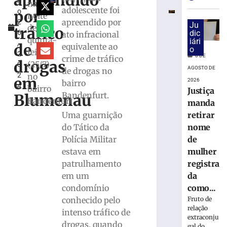
apreendido
h
e
na
adolescente foi
por
o
exige
noite
apreendido por
2
transferênci
Ju
desta
tráfico
6
dic
ato infracional
bancárias
quinta-
iári
,
após
de
equivalente ao
o
feira
2
carro
8 DE
crime de tráfico
drogas
(25/7)
0
apresentar
AGOSTO DE
de drogas no
2
no
problemas
em
2026
bairro
4
bairro
Justiça
8
Bandenfurt.
Blumenau
de
Bandenfurt
manda
agosto
de
Uma guarnição
retirar
2026
do Tático da
nome
Ler
Polícia Militar
de
mais
estava em
mulher
»
patrulhamento
registra
em um
da
Homem
condomínio
como...
tropeça
conhecido pelo
Fruto de
na
relação
intenso tráfico de
calçada,
extraconju
drogas, quando
gal do