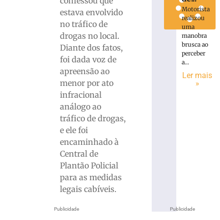
confessou que
Motorista
estava envolvido
realizou
no tráfico de
uma
drogas no local.
manobra
brusca ao
Diante dos fatos,
perceber
foi dada voz de
a...
apreensão ao
Ler mais
menor por ato
»
infracional
análogo ao
tráfico de drogas,
e ele foi
encaminhado à
Central de
Plantão Policial
para as medidas
legais cabíveis.
Publicidade
Publicidade