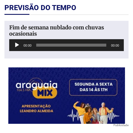
PREVISÃO DO TEMPO
Fim de semana nublado com chuvas
ocasionais
Tocador
00:00
00:00
de
áudio
Publicidade