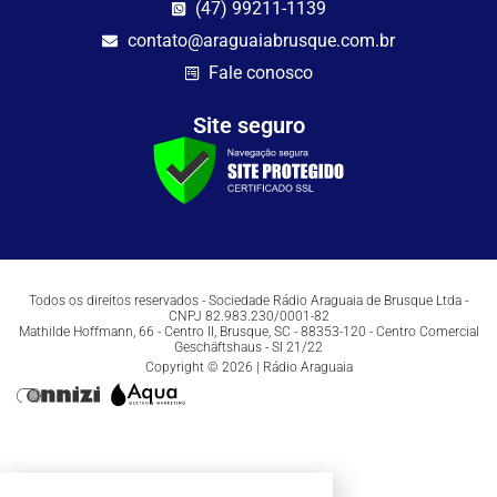
(47) 99211-1139
contato@araguaiabrusque.com.br
Fale conosco
Site seguro
Todos os direitos reservados - Sociedade Rádio Araguaia de Brusque Ltda -
CNPJ 82.983.230/0001-82
Mathilde Hoffmann, 66 - Centro II, Brusque, SC - 88353-120 - Centro Comercial
Geschäftshaus - Sl 21/22
Copyright © 2026 | Rádio Araguaia