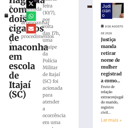
flagrada
h
e
foi
feira
Judi
com
o
exige
chamada
ciári
(10/7),
1
transferências
o
para
dois
1
por
bancárias
acompanhar
,
após
cigarros
volta
8 DE AGOSTO
os
2
carro
das 17h,
DE 2026
de
procedimentos
0
apresentar
Justiça
uma
2
problemas
maconha
manda
equipe
4
8
retirar
da
em
de
agosto
nome de
Polícia
escola
de
mulher
Militar
2026
de
registrad
de Itajaí
Ler
a como...
(SC) foi
mais
Itajaí
Fruto de
acionada
»
(SC)
relação
para
extraconjugal
atender
do marido,
Homem
registro
a
tropeça
civil...
ocorrência
na
Ler mais »
calçada,
em uma