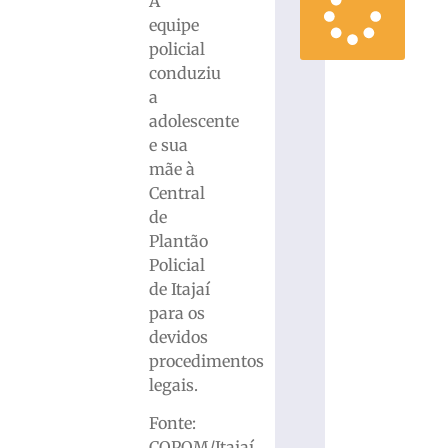
A
equipe
policial
conduziu
a
adolescente
e sua
mãe à
Central
de
Plantão
Policial
de Itajaí
para os
devidos
procedimentos
legais.
Fonte:
COPOM/Itajaí