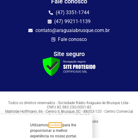
Fale conosco
(47) 3351-1744
(47) 99211-1139
contato@araguaiabrusque.com.br
Fale conosco
Site seguro
Todos os direitos reservados - Sociedade Rádio Araguaia de Brusque Ltda -
CNPJ 82.983.230/0001-82
Mathilde Hoffmann, 66 - Centro II, Brusque, SC - 88353-120 - Centro Comercial
Geschäftshaus - Sl 21/22
Copyright © 2026 | Rádio Araguaia
Utilizamos
cookies
para lhe
proporcionar a melhor
experiência no nosso portal.