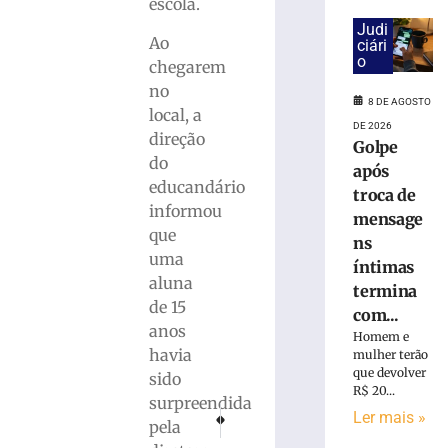
cai
escola.
na
Judi
pista
Ao
ciári
o
e
chegarem
é
no
atropelado
8 DE AGOSTO
local, a
em
DE 2026
direção
Golpe
São
do
Bento
após
educandário
do
troca de
Sul
informou
mensage
(SC)
que
ns
8
uma
íntimas
de
aluna
agosto
termina
de
de 15
com...
2026
anos
Homem e
Ler
havia
mulher terão
mais
que devolver
sido
»
R$ 20...
surpreendida
PRÓXIMO
ANTERIOR
Ler mais »
pela
Defesa Civil aponta chuva volumosa e risco de
Pai e filho são detidos por tráfico de 
Homem