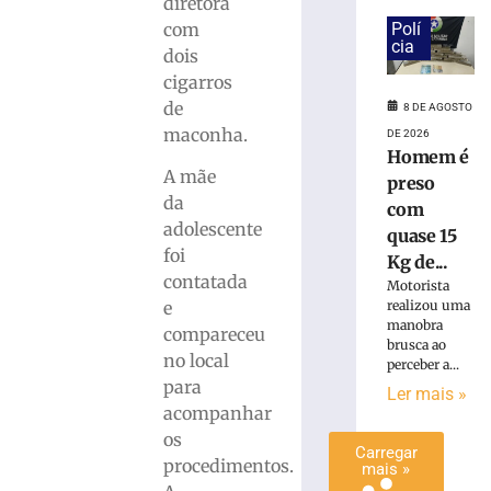
diretora
é
com
Polí
preso
cia
dois
com
cigarros
quase
de
15
8 DE AGOSTO
Kg
maconha.
DE 2026
de
Homem é
A mãe
maconha
preso
em
da
com
Blumenau
adolescente
quase 15
(SC)
foi
Kg de...
8
contatada
Motorista
de
realizou uma
e
agosto
de
manobra
compareceu
2026
brusca ao
no local
Ler
perceber a...
para
mais
Ler mais »
acompanhar
»
os
Carregar
procedimentos.
mais »