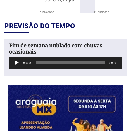
Publicidade
Publicidade
PREVISÃO DO TEMPO
Fim de semana nublado com chuvas
ocasionais
Tocador
00:00
00:00
de
áudio