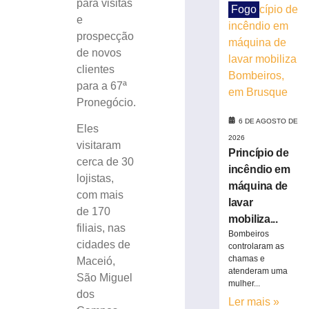
para visitas
Fogo
celebrar
e
seus
prospecção
61
de novos
anos
de
clientes
história
para a 67ª
6
Pronegócio.
de
agosto
6 DE AGOSTO DE
Eles
de
2026
2026
visitaram
Princípio de
Ler
cerca de 30
incêndio em
mais
lojistas,
máquina de
»
com mais
lavar
de 170
mobiliza...
filiais, nas
Visita
Bombeiros
mediada
cidades de
controlaram as
com
chamas e
Maceió,
atenderam uma
escultor
São Miguel
mulher...
Karl
dos
Theichmann
Ler mais »