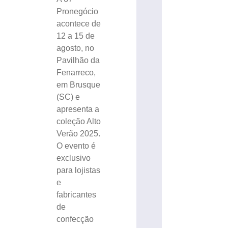
Pronegócio
acontece de
12 a 15 de
agosto, no
Pavilhão da
Fenarreco,
em Brusque
(SC) e
apresenta a
coleção Alto
Verão 2025.
O evento é
exclusivo
para lojistas
e
fabricantes
de
confecção