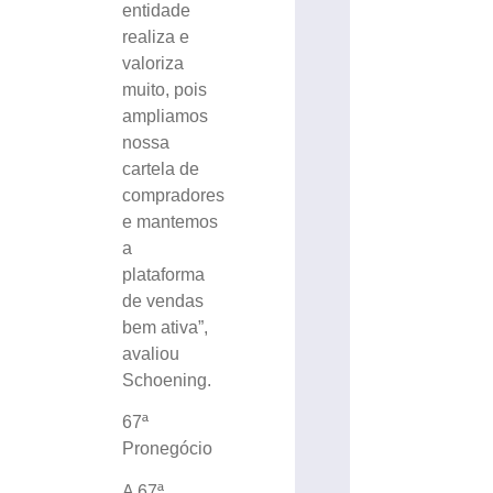
entidade
realiza e
valoriza
muito, pois
ampliamos
nossa
cartela de
compradores
e mantemos
a
plataforma
de vendas
bem ativa”,
avaliou
Schoening.
67ª
Pronegócio
A 67ª