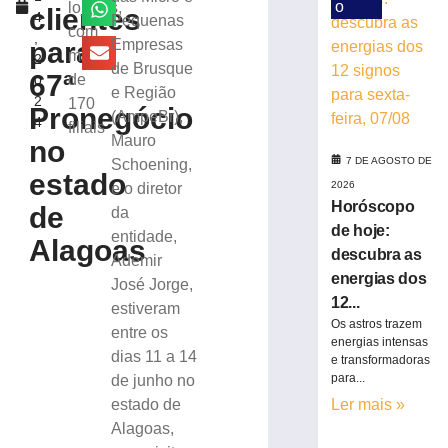
energias
o
lojistas,
clientes
4
Pequenas
dos
com
,
12
para
Empresas
mais
2
signos
de Brusque
67ª
de
0
para
e Região
2
170
sexta-
Pronegócio
(AmpeBr),
4
feira,
filiais
Mauro
no
07/08
7 DE AGOSTO DE
Schoening,
7
estado
de
2026
e o diretor
agosto
Horóscopo
de
da
de
de hoje:
2026
entidade,
Alagoas
Ler
descubra as
Ademir
mais
energias dos
José Jorge,
»
12...
estiveram
Os astros trazem
entre os
energias intensas
dias 11 a 14
Samae
e transformadoras
prepara
para...
de junho no
programação
estado de
Ler mais »
especial
Alagoas,
para