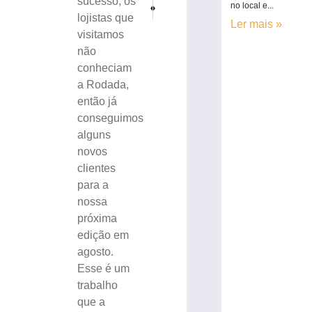
sucesso, os
PRÓXIMO
ANTERIOR
no local e...
Estão abertas as inscrições para a 18ª Stadtplatzf
Ministério da Saúde realiza visita técnica
lojistas que
Ler mais »
visitamos
não
conheciam
a Rodada,
então já
conseguimos
alguns
novos
clientes
para a
nossa
próxima
edição em
agosto.
Esse é um
trabalho
que a