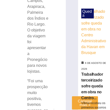
Campos,
aproxima
Arapiraca,
estudantes
Qued
Palmeira
da
a
história
dos Índios e
e
Rio Largo.
do
O objetivo
patrimônio
da viagem
cultural
foi
de
apresentar
Brusque
a
6
de
Pronegócio
agosto
6 DE AGOSTO DE
para novos
de
2026
2026
lojistas.
Trabalhador
Ler
terceirizado
“Foi uma
mais
sofre queda
prospecção
»
em obra no
muito
Centro...
positiva,
Carregar
Vítima recebeu os
tivemos
mais »
primeiros socorros