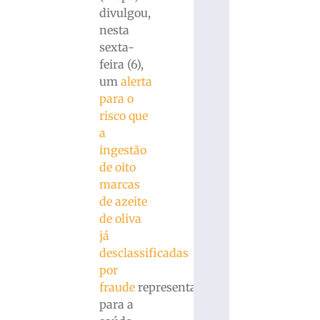
divulgou,
nesta
sexta-
feira (6),
um
alerta
para o
risco que
a
ingestão
de oito
marcas
de azeite
de oliva
já
desclassificadas
por
fraude
representa
para a