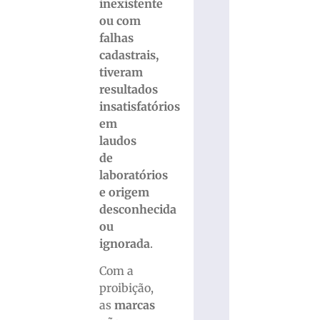
inexistente
ou com
falhas
cadastrais,
tiveram
resultados
insatisfatórios
em
laudos
de
laboratórios
e origem
desconhecida
ou
ignorada
.
Com a
proibição,
as
marcas