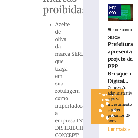
terá
proibidas:
Proj
interdição
eto
nesta
Azeite
sexta-
feira
7 DE AGOSTO
de
(7/8)
DE 2026
oliva
Prefeitura
7
da
de
apresenta
marca SERRANO,
agosto
projeto da
de
que
2026
PPP
traga
Ler
Brusque +
em
mais
Digital...
sua
»
Concessão
rotulagem
administrativ
Carregar
como
a prevê
mais »
investimento
importadora
s pelos
a
próximos 25
empresa INTRALOGÍSTICA
anos
DISTRIBUIDORA
Ler mais »
CONCEPT