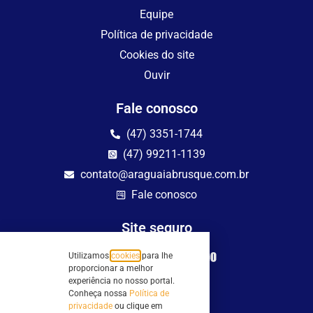
Equipe
Política de privacidade
Cookies do site
Ouvir
Fale conosco
(47) 3351-1744
(47) 99211-1139
contato@araguaiabrusque.com.br
Fale conosco
Site seguro
Utilizamos
cookies
para lhe
proporcionar a melhor
experiência no nosso portal.
Conheça nossa
Política de
privacidade
ou clique em