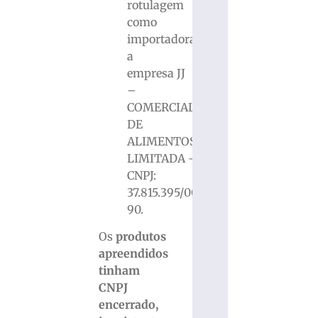
rotulagem
como
importadora
a
empresa JJ
–
COMERCIAL
DE
ALIMENTOS
LIMITADA –
CNPJ:
37.815.395/0001-
90.
Os
produtos
apreendidos
tinham
CNPJ
encerrado,