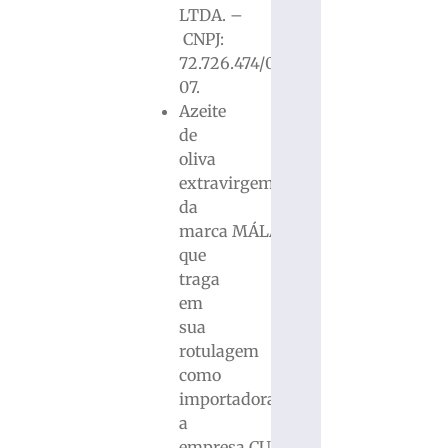
LTDA. –
CNPJ:
72.726.474/0002-
07.
Azeite
de
oliva
extravirgem
da
marca MÁLAGA,
que
traga
em
sua
rotulagem
como
importadora
a
empresa CUNHA