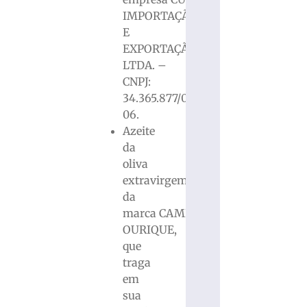
IMPORTAÇÃO
E
EXPORTAÇÃO
LTDA. –
CNPJ:
34.365.877/0001-
06.
Azeite
da
oliva
extravirgem
da
marca CAMPO
OURIQUE,
que
traga
em
sua