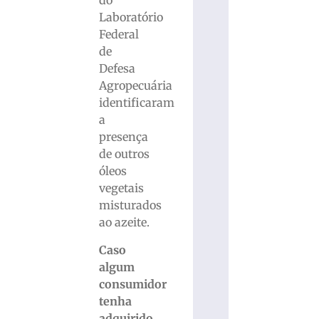
do
Laboratório
Federal
de
Defesa
Agropecuária
identificaram
a
presença
de outros
óleos
vegetais
misturados
ao azeite.
Caso
algum
consumidor
tenha
adquirido