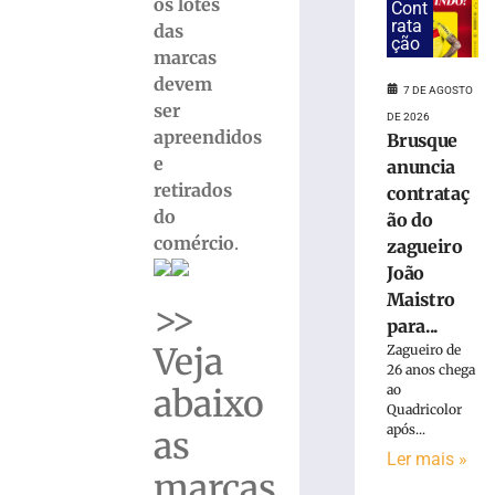
+
os lotes
Cont
Digital
rata
das
ção
para
marcas
modernização
devem
da
7 DE AGOSTO
ser
infraestrutura
DE 2026
apreendidos
urbana
Brusque
e
anuncia
7
de
retirados
contrataç
agosto
do
de
ão do
2026
comércio
.
zagueiro
Ler
João
mais
Maistro
>>
»
para...
Veja
Zagueiro de
26 anos chega
Trecho
ao
abaixo
da
Quadricolor
Avenida
após...
as
Arno
Ler mais »
Carlos
marcas
Gracher