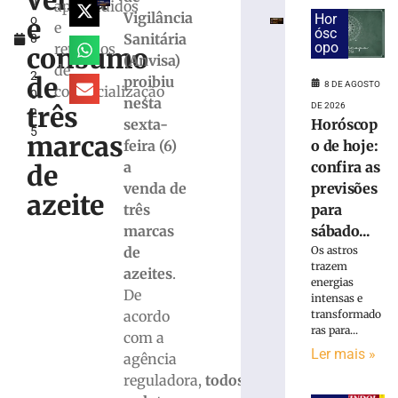
venda
h
confira
apreendidos
Vigilância
Hor
e
o
as
e
ósc
Sanitária
8
previsões
opo
retirados
consumo
,
(Anvisa)
para
de
2
sábado
de
proibiu
8 DE AGOSTO
comercialização
0
(08/08)
nesta
três
DE 2026
2
8
sexta-
Horóscop
5
de
marcas
feira (6)
o de hoje:
agosto
de
a
confira as
de
2026
venda de
previsões
Ler
azeite
três
para
mais
marcas
sábado...
»
de
Os astros
trazem
azeites
.
energias
Prefeitura
De
intensas e
apresenta
acordo
transformado
projeto
ras para...
com a
da
Ler mais »
agência
PPP
Brusque
reguladora,
todos