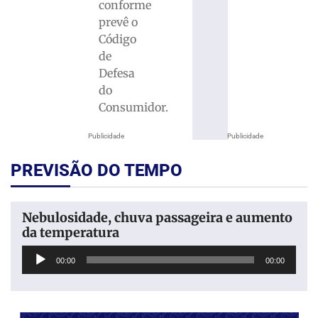
conforme
prevê o
Código
de
Defesa
do
Consumidor.
Publicidade
Publicidade
PREVISÃO DO TEMPO
Nebulosidade, chuva passageira e aumento
da temperatura
Tocador
00:00
00:00
de
áudio