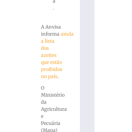
a
.
A Anvisa
informa
ainda
a lista
dos
azeites
que estão
proibidos
no país
.
O
Ministério
da
Agricultura
e
Pecuária
(Mapa)