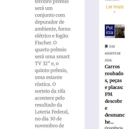
Ler
terceiro prêmio
Ler mais
mais
será um
»
»
conjunto com
depurador de
Pol
ambiente, forno
Defesa
ícia
elétrico e fogão
Civil
do
Fischer. O
5 DE
estado
quarto prêmio
alerta
AGOSTO DE
será uma smart
para
2026
TV 32” e, o
Carros
possíveis
quinto prêmio,
temporais
roubado
uma estante
s, peças
5
rústica. O
de
e placas:
agosto
sorteio da rifa
de
PM
2026
acontece pelo
descobr
Ler
resultado da
e
mais
Loteria Federal,
desmanc
»
no dia 30 de
he...
novembro de
Ocorrência