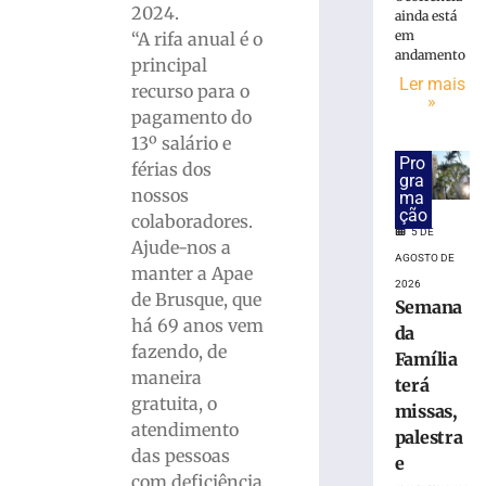
2024.
Concurso
ainda está
em
“A rifa anual é o
público
andamento
da
principal
Ler mais
Prefeitura
recurso para o
»
de
pagamento do
Brusque
13º salário e
encerra
Pro
férias dos
inscrições
gra
nossos
ma
e
ção
colaboradores.
pagamento
5 DE
da
Ajude-nos a
AGOSTO DE
taxa
manter a Apae
2026
hoje
de Brusque, que
Semana
(5)
há 69 anos vem
da
5
fazendo, de
Família
de
agosto
maneira
terá
de
gratuita, o
2026
missas,
atendimento
Ler
palestra
das pessoas
mais
e
com deficiência
»