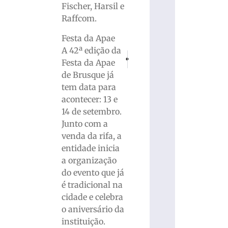
Fischer, Harsil e
Raffcom.
Festa da Apae
A 42ª edição da
PRÓXIMO
ANTERIOR
Festa da Apae
Período de estiagem em Brusque ajudou a
Integra ACIBr: Entidade recebe 
de Brusque já
tem data para
acontecer: 13 e
14 de setembro.
Junto com a
venda da rifa, a
entidade inicia
a organização
do evento que já
é tradicional na
cidade e celebra
o aniversário da
instituição.