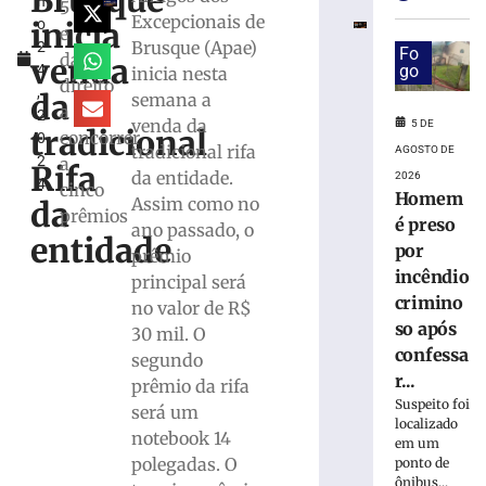
Brusque
h
de
5
Excepcionais de
inicia
o
mais
e
Brusque (Apae)
2
de
Fo
dá
venda
4
go
inicia nesta
R$
direito
,
100
da
semana a
a
2
milhões
venda da
5 DE
tradicional
concorrer
0
com
tradicional rifa
AGOSTO DE
2
a
obras,
Rifa
da entidade.
2026
4
nova
cinco
Homem
Assim como no
da
UBS,
prêmios
é preso
ano passado, o
Beira
entidade
por
prêmio
Rio
incêndio
e
principal será
projeto
crimino
no valor de R$
de
so após
30 mil. O
Cidade
confessa
segundo
Inteligente
r...
prêmio da rifa
5
Suspeito foi
será um
de
localizado
agosto
notebook 14
em um
de
polegadas. O
2026
ponto de
ônibus...