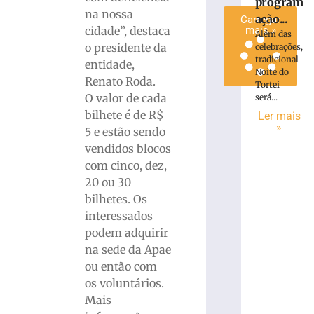
program
na nossa
ação...
Carregar
cidade”, destaca
mais »
Além das
o presidente da
celebrações,
tradicional
entidade,
Noite do
Renato Roda.
Tortei
O valor de cada
será...
bilhete é de R$
Ler mais
»
5 e estão sendo
vendidos blocos
com cinco, dez,
20 ou 30
bilhetes. Os
interessados
podem adquirir
na sede da Apae
ou então com
os voluntários.
Mais