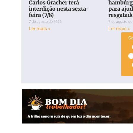
Carlos Gracher terá
hambúrgu
interdição nesta sexta-
para aju
feira (7/8)
resgatad
7 de agosto de 2026
7 de agosto de
Ler mais »
Ler mais »
Ca