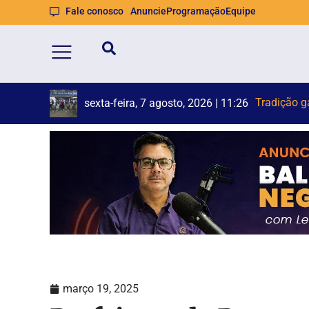
Fale conosco
Anuncie
Programação
Equipe
Feira L
Carro capo
sexta-feira, 7 agosto, 2026 | 11:26
sexta-feira, 7 agosto, 2026 | 11:07
março 19, 2025