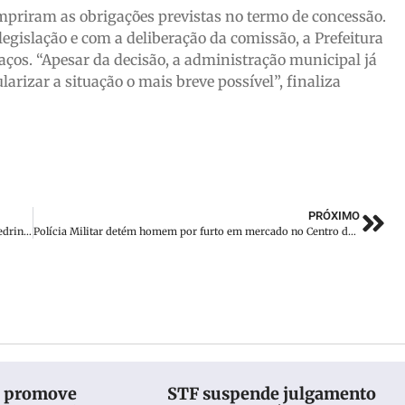
umpriram as obrigações previstas no termo de concessão.
egislação e com a deliberação da comissão, a Prefeitura
ços. “Apesar da decisão, a administração municipal já
arizar a situação o mais breve possível”, finaliza
PRÓXIMO
Comunicado: abastecimento de água nos bairros Zantão e Cedrinho
Polícia Militar detém homem por furto em mercado no Centro de Brusque
a promove
STF suspende julgamento