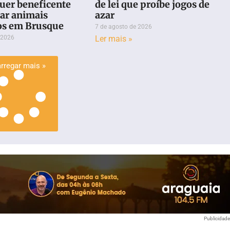
er beneficente
de lei que proíbe jogos de
dar animais
azar
os em Brusque
7 de agosto de 2026
 2026
Ler mais »
rregar mais »
Publicidad