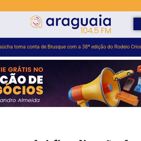
ta e fica parcialmente submerso em área de mangue na SC-401