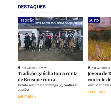
DESTAQUES
Tradição
Susto
7 DE AGOSTO DE
7 DE AGOSTO DE 2026
Jovem de 1
Tradição gaúcha toma conta
controle de 
de Brusque com a...
Veículo atingiu 
Evento seguirá até domingo (9); confira as
atrações
Ler mais »
Ler mais »