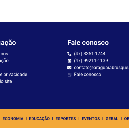
gação
Fale conosco
mos
(47) 3351-1744
ação
(47) 99211-1139
contato@araguaiabrusque
de privacidade
Fale conosco
o site
ECONOMIA
EDUCAÇÃO
ESPORTES
EVENTOS
GERAL
OB