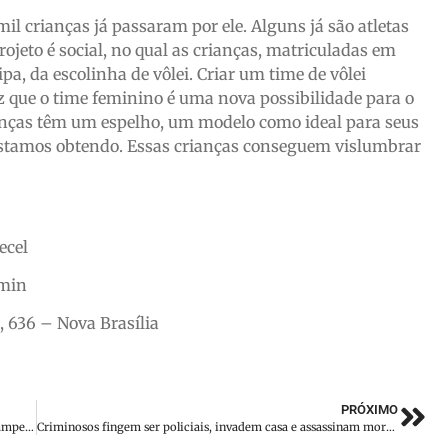
il crianças já passaram por ele. Alguns já são atletas
ojeto é social, no qual as crianças, matriculadas em
pa, da escolinha de vôlei. Criar um time de vôlei
 que o time feminino é uma nova possibilidade para o
rianças têm um espelho, um modelo como ideal para seus
 estamos obtendo. Essas crianças conseguem vislumbrar
ecel
0min
 636 – Nova Brasília
PRÓXIMO
O Paysandu está de volta: Time de Brusque participará do Campeonato Catarinense de Futebol Feminino
Criminosos fingem ser policiais, invadem casa e assassinam moradora no Sul de SC