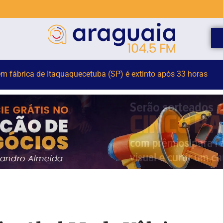
sta tem suspeita de TCE após saída de pista na SC-160, em Mod