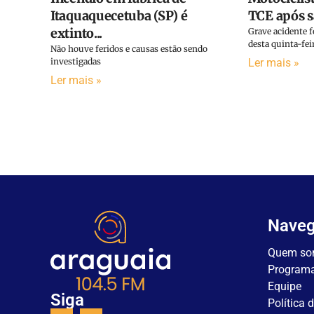
Itaquaquecetuba (SP) é
TCE após sa
extinto...
Grave acidente 
desta quinta-feir
Não houve feridos e causas estão sendo
investigadas
Ler mais »
Ler mais »
Nave
Quem so
Program
Equipe
Siga
Política 