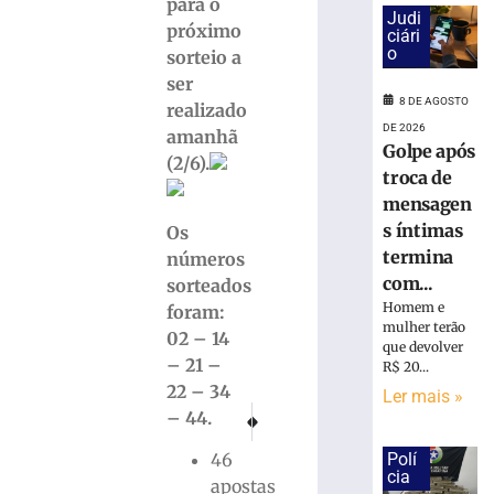
18.860
para o
Judi
urnas
próximo
ciári
eletrônicas
o
sorteio a
em
ser
SC
8 DE AGOSTO
realizado
8
DE 2026
amanhã
de
Golpe após
agosto
(2/6).
de
troca de
2026
mensagen
Ler
s íntimas
Os
mais
termina
números
»
com...
sorteados
Homem e
foram:
Cratera
mulher terão
02 – 14
que devolver
se
– 21 –
R$ 20...
abre
22 – 34
e
Ler mais »
PRÓXIMO
ANTERIOR
– 44.
“engole”
Anvisa libera fábrica da Ypê e produtos feitos 
Petrobras implementa desconto no die
roda
Polí
46
de
cia
apostas
caminhão