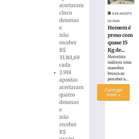
de
acertaram
lixo
cinco
8 DE AGOSTO
em
dezenas
DE 2026
Brusque
Homem é
e
8
preso com
irão
de
agosto
quase 15
receber
de
Kg de...
R$
2026
Motorista
33.161,69
Ler
realizou uma
cada
mais
manobra
2.918
»
brusca ao
perceber a...
apostas
acertaram
Ler mais »
Carregar
quatro
mais »
dezenas
e
irão
receber
R$