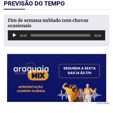
PREVISÃO DO TEMPO
Fim de semana nublado com chuvas
ocasionais
Tocador
00:00
00:00
de
áudio
Publicidade