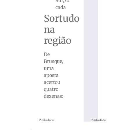
861,70
cada
Sortudo
na
região
De
Brusque,
uma
aposta
acertou
quatro
dezenas:
Publicidade
Publicidade