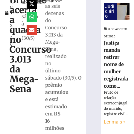
Brusque
h
para
Brasil/ARQUIVO
sorteadas
as seis
Judi
acerta
o
monitorar
no
ciári
dezenas
1
desinformação
o
sábado
a
,
do
e
à
2
IA
quadra
Concurso
8 DE AGOSTO
noite
0
nas
3.013 da
no
DE 2026
(30/5)
2
eleições
Mega-
Justiça
6
Concurso
8
Sena,
manda
de
realizado
agosto
3.013
retirar
de
no
nome de
2026
da
último
mulher
Ler
Mega-
sábado (30/5).
O
registrada
mais
prêmio
como...
»
Sena
acumulou
Fruto de
relação
e está
TRE-
extraconjugal
estimado
SC
do marido,
em R$
registro civil...
realiza
16
distribuição
Ler mais »
de
milhões