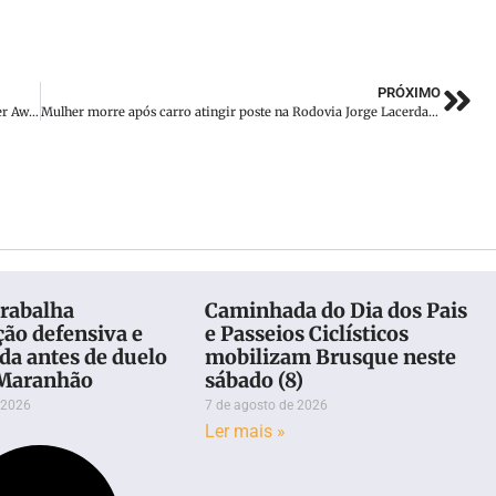
PRÓXIMO
Vini Jr é eleito o melhor jogador do mundo pela Globe Soccer Awards
Mulher morre após carro atingir poste na Rodovia Jorge Lacerda, em Ilhota (SC)
trabalha
Caminhada do Dia dos Pais
ção defensiva e
e Passeios Ciclísticos
da antes de duelo
mobilizam Brusque neste
 Maranhão
sábado (8)
 2026
7 de agosto de 2026
Ler mais »