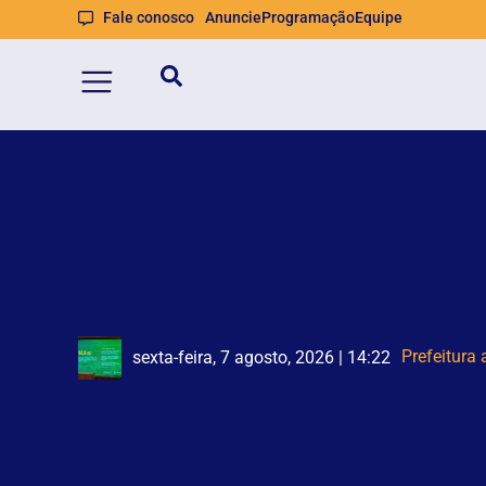
Fale conosco
Anuncie
Programação
Equipe
Homem qu
Trecho da A
sexta-feira, 7 agosto, 2026 | 14:21