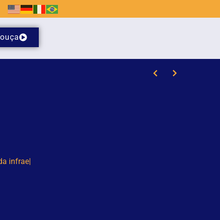
ouça
/8)