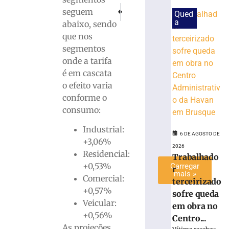
o
PRÓXIMO
ANTERIOR
seguem
Qued
Dia
SC cria 4,2 mil vagas de emprego no mês d
ANA chama atenção para segurança
a
abaixo, sendo
dos
que nos
Pais
em
segmentos
SC
onde a tarifa
6
é em cascata
de
o efeito varia
agosto
de
conforme o
2026
consumo:
Ler
mais
Industrial:
6 DE AGOSTO DE
»
+3,06%
2026
Residencial:
Trabalhado
+0,53%
Carregar
r
mais »
Comercial:
terceirizado
+0,57%
sofre queda
Veicular:
em obra no
+0,56%
Centro...
As projeções