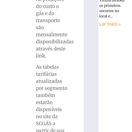
Vítima recebeu
os primeiros
do custo o
socorros no
gás e do
local e...
transporte
Ler mais »
são
mensalmente
disponibilizadas
através deste
link.
As tabelas
tarifárias
atualizadas
por segmento
também
estarão
disponíveis
no site da
SCGÁS a
partir de sua