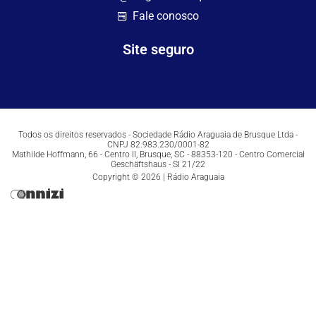
Fale conosco
Site seguro
Todos os direitos reservados - Sociedade Rádio Araguaia de Brusque Ltda -
CNPJ 82.983.230/0001-82
Mathilde Hoffmann, 66 - Centro II, Brusque, SC - 88353-120 - Centro Comercial
Geschäftshaus - Sl 21/22
Copyright © 2026 | Rádio Araguaia