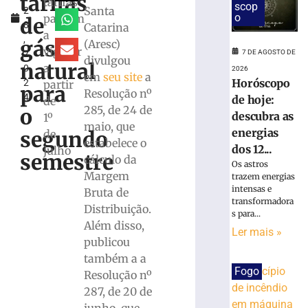
tarifas
tarifas
scop
Santa
2
taxa
o
passam
de
8
Catarina
Selic
a
,
para
gás
(Aresc)
vigorar
7 DE AGOSTO DE
2
14%
divulgou
natural
a
0
ao
2026
em
seu site
a
Horóscopo
2
partir
ano
para
Resolução nº
4
de hoje:
de
6
285, de 24 de
o
de
descubra as
1º
agosto
maio, que
energias
segundo
de
de
estabelece o
2026
dos 12...
julho
semestre
cálculo da
Ler
Os astros
Margem
mais
trazem energias
intensas e
Bruta de
»
transformadora
Distribuição.
s para...
Além disso,
Sábado
Ler mais »
publicou
Fácil
também a a
terá
Fogo
programação
Resolução nº
especial
287, de 20 de
em