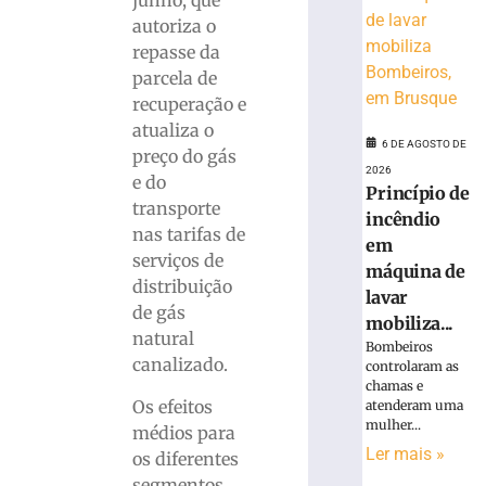
junho, que
alusão
autoriza o
ao
repasse da
Dia
parcela de
dos
recuperação e
Pais
atualiza o
6
6 DE AGOSTO DE
de
preço do gás
agosto
2026
e do
de
Princípio de
2026
transporte
incêndio
Ler
nas tarifas de
em
mais
serviços de
máquina de
»
distribuição
lavar
de gás
mobiliza...
PROCON/SC
natural
Bombeiros
e
canalizado.
controlaram as
FCDL/SC
chamas e
divulgam
Os efeitos
atenderam uma
mulher...
pesquisa
médios para
inédita
Ler mais »
os diferentes
sobre
segmentos