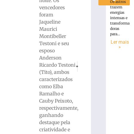
noite. Os
Os astros
vencedores
trazem
energias
foram
intensas e
Jaqueline
transforma
Maurici
doras
para...
Montibeller
Ler mais
Testoni e seu
»
esposo
Anderson
PRÓXIMO
ANTERIOR
Ricardo Testoni
Homem será julgado por tentar matar a
Ex-diretor de comunicação da 
(Tito), ambos
caracterizados
como Elba
Ramalho e
Cauby Peixoto,
respectivamente,
ganhando
destaque pela
criatividade e