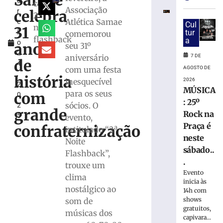
Samae
e
altera
como
Associação
celebra
r
o
2ª
Atlética Samae
e
trânsito
Cul
noite
31
ir
tur
comemorou
com
flashback
a
o
interdição
anos
seu 31º
2
parcial
7 DE
aniversário
de
4
de
AGOSTO DE
com uma festa
,
rua
história
2026
inesquecível
2
no
MÚSICA
para os seus
com
0
Centro
: 25º
sócios. O
2
de
grande
Rock na
5
evento,
Brusque
Praça é
confraternização
intitulado “2ª
7
neste
de
Noite
agosto
sábado..
Flashback”,
de
2026
.
trouxe um
Ler
Evento
clima
inicia às
mais
nostálgico ao
14h com
»
shows
som de
gratuitos,
músicas dos
capivara...