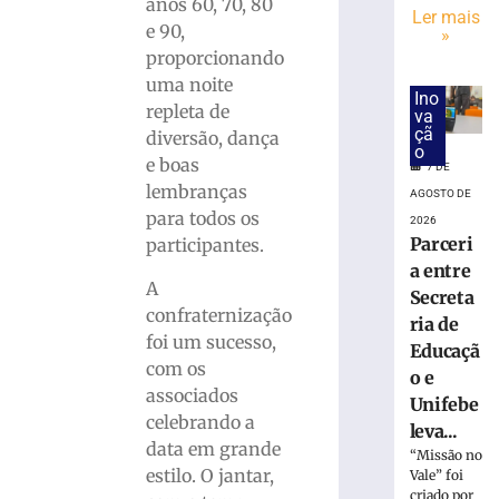
MÚSICA:
anos 60, 70, 80
Ler mais
25º
e 90,
»
Rock
proporcionando
na
uma noite
Praça
Ino
repleta de
va
é
çã
diversão, dança
neste
o
sábado
e boas
7 DE
(8)
lembranças
AGOSTO DE
7
para todos os
2026
de
Parceri
participantes.
agosto
de
a entre
2026
A
Secreta
Ler
confraternização
ria de
mais
foi um sucesso,
Educaçã
»
com os
o e
associados
Unifebe
celebrando a
Definida
leva...
empresa
data em grande
“Missão no
que
estilo. O jantar,
Vale” foi
vai
criado por