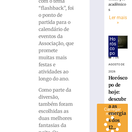
com o tema
construir
acadêmico
“flashback”, foi
s
a
o ponto de
barragem
Ler mais
partida para o
»
de
calendário de
Botuverá
por
eventos da
Ho
R$
Associação, que
rós
152,8
co
promete
po
milhões
muitas mais
7 DE
7
festas e
AGOSTO DE
de
agosto
atividades ao
2026
de
Horósco
longo do ano.
2026
po de
Ler
Como parte da
hoje:
mais
diversão,
descubr
»
também foram
a as
Carregar
escolhidas as
energia
mais »
duas melhores
s dos
fantasias da
12...