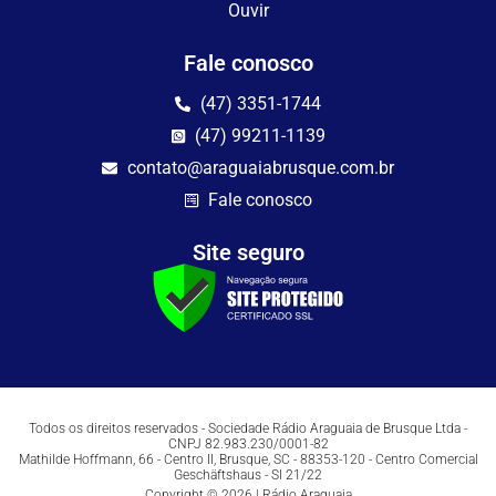
Ouvir
Fale conosco
(47) 3351-1744
(47) 99211-1139
contato@araguaiabrusque.com.br
Fale conosco
Site seguro
Todos os direitos reservados - Sociedade Rádio Araguaia de Brusque Ltda -
CNPJ 82.983.230/0001-82
Mathilde Hoffmann, 66 - Centro II, Brusque, SC - 88353-120 - Centro Comercial
Geschäftshaus - Sl 21/22
Copyright © 2026 | Rádio Araguaia