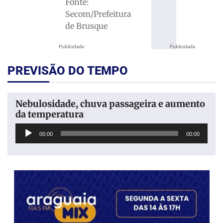
Fonte:
Secom/Prefeitura
de Brusque
Publicidade
Publicidade
PREVISÃO DO TEMPO
Nebulosidade, chuva passageira e aumento
da temperatura
Tocador
00:00
00:00
de
áudio