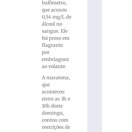
bafômetro,
que acusou
0,54 mg/L de
álcool no
sangue. Ele
foi preso em
flagrante
por
embriaguez
ao volante.
A maratona,
que
aconteceu
entre as 3h e
10h deste
domingo,
contou com
restrições de