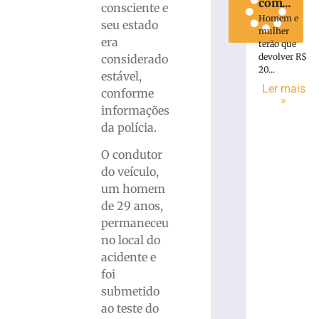
com...
consciente e
Homem e
seu estado
mulher
era
terão que
devolver R$
considerado
20...
estável,
Ler mais
conforme
»
informações
da polícia.
O condutor
do veículo,
um homem
de 29 anos,
permaneceu
no local do
acidente e
foi
submetido
ao teste do