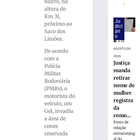
cai
bairro, na
»
na
altura do
pista
Km 31,
e
Ju
próximo ao
dici
é
ári
Saco dos
atropelado
o
Limões.
em
8 DE
São
AGOSTO DE
De acordo
Bento
2026
com a
do
Justiça
Sul
Polícia
manda
(SC)
Militar
retirar
8
Rodoviária
nome de
de
(PMRv), o
agosto
mulher
de
motorista do
2026
registra
veículo, um
Ler
da
Gol, invadiu
mais
como...
a área de
»
Fruto de
cones
relação
reservada
extraconjug
Homem
al do