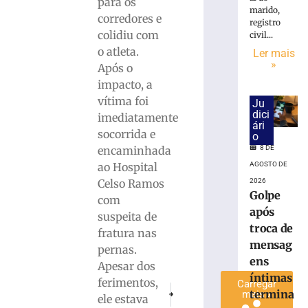
para os
é
marido,
corredores e
registro
preso
colidiu com
civil...
com
o atleta.
Ler mais
quase
»
Após o
15
Kg
impacto, a
de
vítima foi
Ju
maconha
dici
imediatamente
ári
em
socorrida e
o
Blumenau
encaminhada
8 DE
(SC)
ao Hospital
AGOSTO DE
8
Celso Ramos
2026
de
agosto
Golpe
com
de
após
2026
suspeita de
troca de
Ler
fratura nas
mensag
mais
pernas.
ens
»
Apesar dos
íntimas
ferimentos,
Carregar
PRÓXIMO
ANTERIOR
termina
mais »
ele estava
Quadricolor anuncia a contratação de z
Governo de São Paulo reforça c