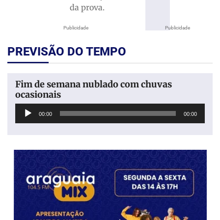
da prova.
Publicidade
Publicidade
PREVISÃO DO TEMPO
Fim de semana nublado com chuvas
ocasionais
Tocador
00:00
00:00
de
áudio