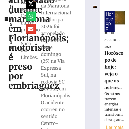
atropelado
s
e
no
da Maratona
durante
t
exige
sentido
Internacional
o
transferência
Hor
Centro-
maratona
2
ósc
de Floripa
bancárias
bairro,
op
5
após
em
2024 foi
o
próximo
,
carro
atropelado
9 DE
Florianópolis;
ao
2
apresentar
na manhã
AGOSTO DE
0
Saco
problemas
motorista
deste
2026
2
dos
8
Horósco
domingo
é
4
de
Limões.
po de
agosto
(25) na Via
preso
de
hoje:
Expressa
2026
por
veja o
Sul, na
Ler
que os
rodovia SC-
mais
embriaguez
astros...
401 Sul, em
»
Os astros
Florianópolis.
trazem
O acidente
energias
Homem
ocorreu no
intensas e
tropeça
transforma
sentido
na
doras para...
calçada,
Centro-
Ler mais