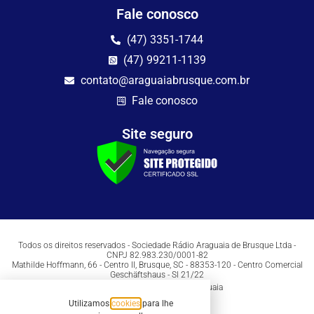
Fale conosco
(47) 3351-1744
(47) 99211-1139
contato@araguaiabrusque.com.br
Fale conosco
Site seguro
Todos os direitos reservados - Sociedade Rádio Araguaia de Brusque Ltda -
CNPJ 82.983.230/0001-82
Mathilde Hoffmann, 66 - Centro II, Brusque, SC - 88353-120 - Centro Comercial
Geschäftshaus - Sl 21/22
Copyright © 2026 | Rádio Araguaia
Utilizamos
cookies
para lhe