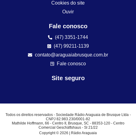
Cookies do site
Ouvir
Fale conosco
(47) 3351-1744
(47) 99211-1139
contato@araguaiabrusque.com.br
Fale conosco
Site seguro
Todos os direitos reservados - Sociedade Rádio Araguaia de Brusque Ltda -
CNPJ 82.983.230/0001-82
Mathilde Hoffmann, 66 - Centro II, Brusque, SC - 88353-120 - Centro
Comercial Geschäftshaus - Sl 21/22
Copyright © 2026 | Rádio Araguaia