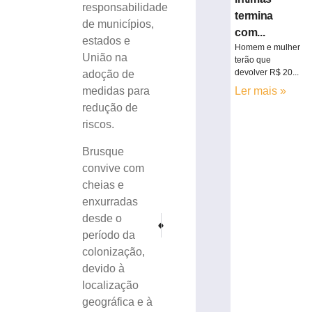
responsabilidade
termina
de municípios,
com...
estados e
Homem e mulher
União na
terão que
devolver R$ 20...
adoção de
Ler mais »
medidas para
redução de
riscos.
Brusque
convive com
cheias e
enxurradas
desde o
PRÓXIMO
ANTERIOR
Câmara convida secretário de Saúde para comp
Queda de sete metros deixa pintor com f
período da
colonização,
devido à
localização
geográfica e à