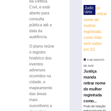
da Defesa
e
Civil, e está
Judic
é
iário
aberto para
atropelado
consulta
em
São
pública até a
Bento
data da
do
audiência.
Sul
(SC)
O plano reúne
8
o registro
de
histórico dos
agosto
8 DE AGOSTO
de
eventos
DE 2026
2026
adversos
Justiça
Ler
ocorridos na
manda
mais
cidade, o
retirar nome
»
mapeamento
de mulher
das áreas
registrada
Homem
mais
como...
é
suscetíveis a
Fruto de relação
preso
extraconjugal do