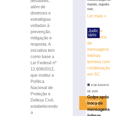
desastres,
com
marido, registro
além de
quase
civil...
diretrizes e
15
Ler mais »
Kg
estratégias
de
voltadas à
maconha
Judic
prevenção,
iário
em
mitigação e
Blumenau
resposta. A
(SC)
iniciativa tem
8
como base a
de
agosto
Lei Federal nº
de
2026
12.608/2012,
Ler
que institui a
mais
Política
8 DE AGOSTO
»
Nacional de
DE 2026
Proteção e
Golpe após
Defesa Civil,
Carregar
troca de
mais »
estabelecendo
mensagens
a
íntimas