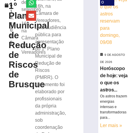
transferências
o
de
1º
o
16h, na
bancárias
setembro
1
após
Plano
Câmara de
às
3,
carro
Vereadores,
Municipal
16h
2
apresentar
uma audiência
0
na
problemas
de
pública para
2
Câmara
8
apresentação
Redução
5
de
de
agosto
do 1º Plano
Vereadores
de
de
9 DE AGOSTO
Municipal de
2026
Riscos
DE 2026
Redução de
Ler
Horóscopo
Riscos
mais
de
de hoje: veja
(PMRR). O
»
Brusque
o que os
documento foi
astros...
elaborado por
Homem
Os astros trazem
profissionais
tropeça
energias
da própria
na
intensas e
calçada,
transformadoras
administração,
para...
cai
sob
na
Ler mais »
coordenação
pista