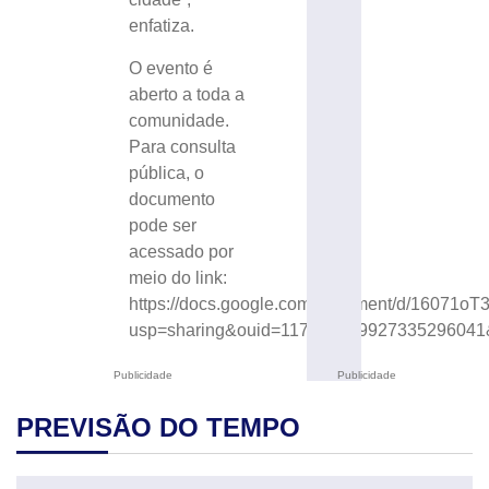
enfatiza.
O evento é
aberto a toda a
comunidade.
Para consulta
pública, o
documento
pode ser
acessado por
meio do link:
https://docs.google.com/document/d/1607
usp=sharing&ouid=117773559927335296041&r
Publicidade
Publicidade
PREVISÃO DO TEMPO