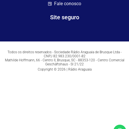
Fale conosco
Site seguro
Todos os direitos reservados - Sociedade Rádio Araguaia de Brusque Ltda -
CNPJ 82.983.230/0001-82
Mathilde Hoffmann, 66 - Centro II, Brusque, SC - 88353-120 - Centro Comercial
Geschäftshaus - Sl 21/22
Copyright © 2026 | Rádio Araguaia