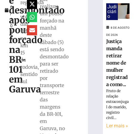
é
l
e
registrada
realizou
Judi
desmontado
6
exige
por
ciári
um pouso
,
transferências
o
volta
após
2
forçado na
bancárias
das
0
após
pouso
manhã
8 DE AGOSTO
11h50
2
carro
deste
DE 2026
forçado
no
5
apresentar
Justiça
sábado (5)
km
problemas
na
manda
está sendo
15
8
retirar
desmontado
BR-
de
da
agosto
nome de
para ser
101
rodovia,
de
mulher
retirado
2026
sentido
em
registrad
por
Ler
sul
a como...
transporte
mais
Garuva
Fruto de
terrestre
»
relação
das
extraconjuga
margens
l do marido,
Homem
registro
da BR-101,
tropeça
civil...
em
na
Ler mais »
calçada,
Garuva, no