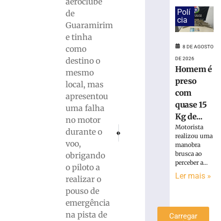
aeroclube
é
Polí
de
preso
cia
Guaramirim
com
e tinha
quase
8 DE AGOSTO
como
15
Kg
DE 2026
destino o
Homem é
de
mesmo
maconha
preso
local, mas
em
com
apresentou
Blumenau
quase 15
uma falha
(SC)
Kg de...
no motor
8
Motorista
PRÓXIMO
ANTERIOR
durante o
de
realizou uma
Dona de bar é detida com drogas e quanti
Racismo no futebol cresce, apesar
agosto
voo,
manobra
de
2026
brusca ao
obrigando
perceber a...
Ler
o piloto a
Ler mais »
mais
realizar o
»
pouso de
emergência
na pista de
Carregar