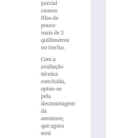
parcial
causou
filas de
pouco
mais de 2
quilômetros
no trecho.
Com a
avaliação
técnica
concluída,
optou-se
pela
desmontagem
da
aeronave,
que agora
será