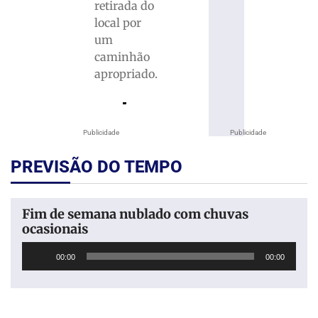
retirada do
local por
um
caminhão
apropriado.
Publicidade
Publicidade
PREVISÃO DO TEMPO
Fim de semana nublado com chuvas
ocasionais
Tocador
00:00
00:00
de
áudio