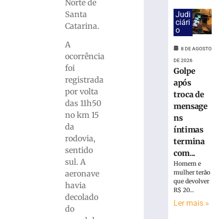
cai
Norte de
na
Santa
Judi
pista
ciári
Catarina.
o
e
é
A
8 DE AGOSTO
atropelado
ocorrência
em
DE 2026
foi
Golpe
São
registrada
Bento
após
por volta
do
troca de
Sul
das 11h50
mensage
(SC)
no km 15
ns
8
da
íntimas
de
rodovia,
agosto
termina
de
sentido
com...
2026
sul. A
Homem e
Ler
mulher terão
aeronave
mais
que devolver
havia
»
R$ 20...
decolado
Ler mais »
do
Homem