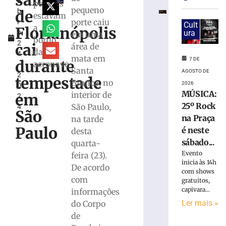
saiu
u
mobiliza
pessoas
pequeno
de
b
GTB
estavam
porte caiu
r
no
Cult
a
Florianópolis
o
ura
em uma
bairro
bordo
2
Santa
cai
área de
da
4
Rita
mata em
7 DE
durante
aeronave
,
7
Santa
AGOSTO DE
2
de
tempestade
Branca, no
agosto
2026
0
de
MÚSICA:
interior de
em
2
2026
25º Rock
São Paulo,
4
Ler
São
na Praça
na tarde
mais
Paulo
é neste
desta
»
sábado...
quarta-
Evento
feira (23).
Princípio
inicia às 14h
De acordo
com shows
de
com
gratuitos,
incêndio
capivara...
informações
em
Ler mais »
do Corpo
máquina
de
de