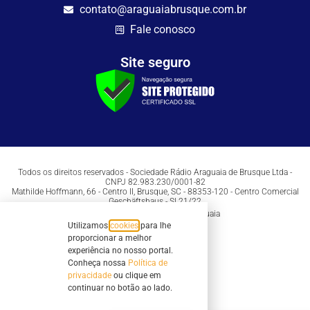
contato@araguaiabrusque.com.br
Fale conosco
Site seguro
Todos os direitos reservados - Sociedade Rádio Araguaia de Brusque Ltda -
CNPJ 82.983.230/0001-82
Mathilde Hoffmann, 66 - Centro II, Brusque, SC - 88353-120 - Centro Comercial
Geschäftshaus - Sl 21/22
Copyright © 2026 | Rádio Araguaia
Utilizamos
cookies
para lhe
proporcionar a melhor
experiência no nosso portal.
Conheça nossa
Política de
privacidade
ou clique em
continuar no botão ao lado.