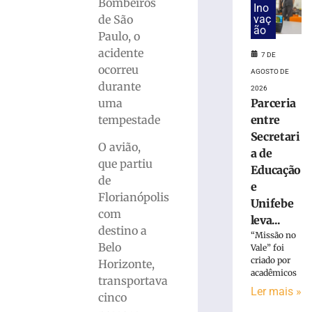
lavar
Bombeiros
Ino
mobiliza
vaç
de São
Bombeiros,
ão
Paulo, o
em
acidente
7 DE
Brusque
ocorreu
AGOSTO DE
6
durante
de
2026
agosto
Parceria
uma
de
2026
entre
tempestade
Ler
Secretari
O avião,
mais
a de
que partiu
»
Educação
de
e
Florianópolis
Unifebe
Trabalhador
com
leva...
terceirizado
destino a
sofre
“Missão no
Belo
Vale” foi
queda
criado por
Horizonte,
em
acadêmicos
obra
transportava
Ler mais »
no
cinco
Centro