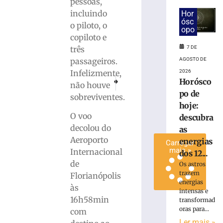
pessoas,
Administrativo
incluindo
Hor
da
ósc
o piloto, o
Havan
opo
copiloto e
em
três
7 DE
Brusque
passageiros.
AGOSTO DE
6
de
Infelizmente,
2026
agosto
PRÓXIMO
ANTERIOR
Horósco
não houve
de
Secretaria de Obras divulga relação de servi
Mega-Sena sorteia nesta quinta-fe
2026
po de
sobreviventes.
Ler
hoje:
mais
O voo
descubra
»
decolou do
as
Aeroporto
energias
Carregar
mais »
Internacional
dos 12...
de
Os astros
trazem
Florianópolis
energias
às
intensas e
16h58min
transformad
oras para...
com
Ler mais »