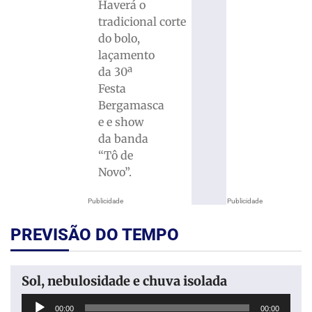
Haverá o
tradicional corte
do bolo,
laçamento
da 30ª
Festa
Bergamasca
e e show
da banda
“Tô de
Novo”.
Publicidade
Publicidade
PREVISÃO DO TEMPO
Sol, nebulosidade e chuva isolada
Tocador
00:00
00:00