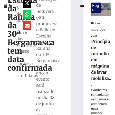
Escolha
2
especial
dia
de
Fog
da
8,
para
8
o
Botuverá
2
celebrar
de
Rainha
0
(SC)
seus
junho,
2
61
da
promoverá
6 DE
a
4
anos
o Baile de
AGOSTO DE
30ª
partir
de
Escolha
2026
das
história
Bergamasca
Princípio
da
19h30min;
6
de
Rainha
tem
de
acesse
incêndio
agosto
da 30ª
data
e
de
em
Bergamasca.
2026
conheça
confirmada
máquina
Neste
Ler
as
de lavar
ano, o
mais
candidatas
mobiliza..
evento
»
.
será
Bombeiros
realizado
Visita
controlaram
no dia 08
mediada
as chamas e
de junho,
com
atenderam
uma
escultor
às
mulher...