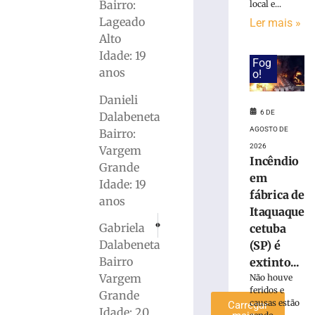
Bairro:
local e...
Grande
Lageado
Ler mais »
do
Alto
Sul
terá
Idade: 19
Fog
chuva
anos
o!
intensa
Danieli
e
ventos
6 DE
Dalabeneta
de
AGOSTO DE
Bairro:
até
2026
Vargem
100
Incêndio
Grande
km/h
em
Idade: 19
6
fábrica de
anos
de
Itaquaque
agosto
PRÓXIMO
ANTERIOR
de
Gabriela
cetuba
Campanha de Vacinação contra a poliomielite 
Celesc envia mais equipes para auxil
2026
Dalabeneta
(SP) é
Ler
Bairro
extinto...
mais
Vargem
Não houve
»
feridos e
Grande
causas estão
Carregar
Idade: 20