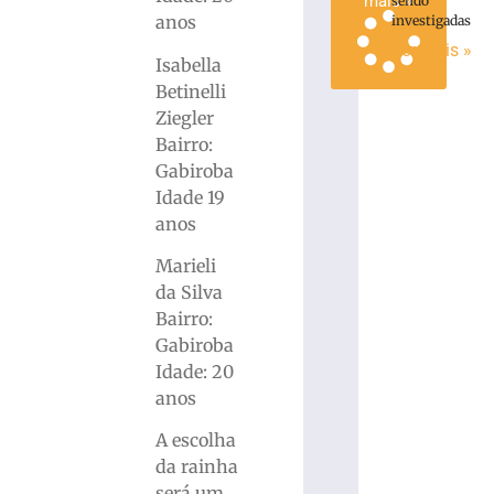
mais »
sendo
anos
investigadas
Ler mais »
Isabella
Betinelli
Ziegler
Bairro:
Gabiroba
Idade 19
anos
Marieli
da Silva
Bairro:
Gabiroba
Idade: 20
anos
A escolha
da rainha
será um