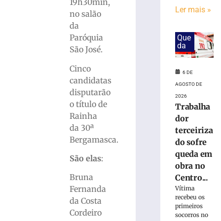
Karl
19h30min,
Ler mais »
Theichmann
no salão
aproxima
da
estudantes
Paróquia
Que
da
da
São José.
história
e
Cinco
do
6 DE
candidatas
patrimônio
AGOSTO DE
disputarão
cultural
2026
de
o título de
Trabalha
Brusque
Rainha
dor
6
da 30ª
terceiriza
de
Bergamasca.
do sofre
agosto
de
queda em
2026
São elas
:
obra no
Ler
Bruna
Centro...
mais
Fernanda
Vítima
»
recebeu os
da Costa
primeiros
Cordeiro
socorros no
Rio