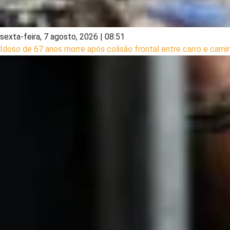
sexta-feira, 7 agosto, 2026 | 08:51
Idoso de 67 anos morre após colisão frontal entre carro e cam