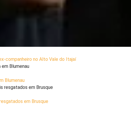
x-companheiro no Alto Vale do Itajaí
 em Blumenau
 resgatados em Brusque