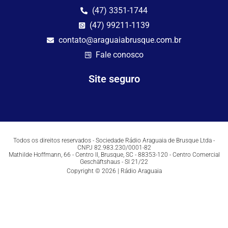
(47) 3351-1744
(47) 99211-1139
contato@araguaiabrusque.com.br
Fale conosco
Site seguro
Todos os direitos reservados - Sociedade Rádio Araguaia de Brusque Ltda -
CNPJ 82.983.230/0001-82
Mathilde Hoffmann, 66 - Centro II, Brusque, SC - 88353-120 - Centro Comercial
Geschäftshaus - Sl 21/22
Copyright © 2026 | Rádio Araguaia