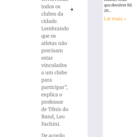
que devolver R$
todos os
PRÓXIMO
ANTERIOR
20...
Logosofia comemora 94 anos de fundação 
Líder de Facção em fuga e quatro s
clubes da
Ler mais »
cidade.
Lembrando
que os
atletas não
precisam
estar
vinculados
a um clube
para
participar”,
explica o
professor
de Tênis do
Band, Leo
Fachini.
De acordo