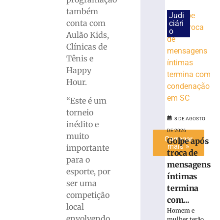
para
também
a
Judi
conta com
ciári
Série
o
Aulão Kids,
C
Clínicas de
7
de
Tênis e
agosto
Happy
de
2026
Hour.
Ler
mais
“Este é um
»
torneio
8 DE AGOSTO
inédito e
DE 2026
muito
Carregar
Golpe após
mais »
importante
troca de
para o
mensagens
esporte, por
íntimas
ser uma
termina
competição
com...
local
Homem e
envolvendo
mulher terão