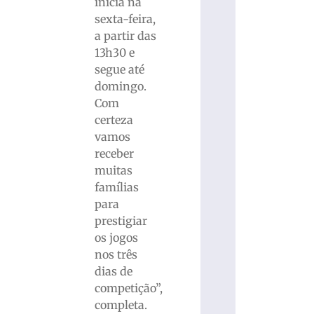
inicia na
sexta-feira,
a partir das
13h30 e
segue até
domingo.
Com
certeza
vamos
receber
muitas
famílias
para
prestigiar
os jogos
nos três
dias de
competição”,
completa.