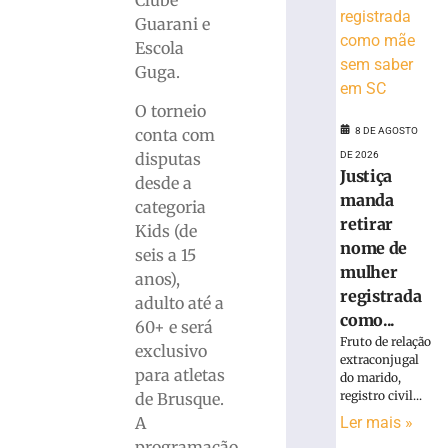
Clube
sábado
Guarani e
(8)
Escola
para
Guga.
corrida
noturna
O torneio
8
conta com
8 DE AGOSTO
de
agosto
disputas
DE 2026
de
Justiça
desde a
2026
manda
Ler
categoria
retirar
mais
Kids (de
nome de
»
seis a 15
mulher
anos),
registrada
adulto até a
Brusque
como...
60+ e será
anuncia
Fruto de relação
exclusivo
contratação
extraconjugal
do
para atletas
do marido,
zagueiro
registro civil...
de Brusque.
João
A
Ler mais »
Maistro
programação