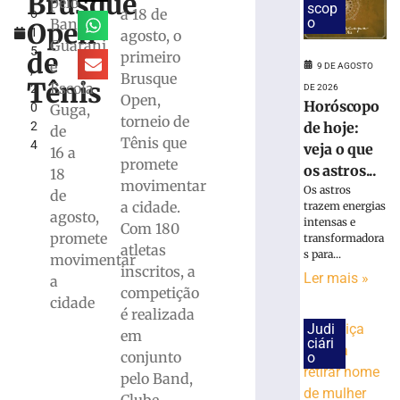
Brusque
pelo
scop
a 18 de
o
vitória
o
Band,
Open
1
agosto, o
no
Guarani
5
Campeonato
de
primeiro
e
9 DE AGOSTO
,
Catarinense
Brusque
Tênis
Escola
2
DE 2026
8
Open,
Horóscopo
0
Guga,
de
torneio de
agosto
de hoje:
2
de
de
Tênis que
4
veja o que
2026
16 a
promete
Ler
os astros...
18
movimentar
mais
Os astros
de
a cidade.
trazem energias
»
agosto,
intensas e
Com 180
promete
transformadora
atletas
s para...
movimentar
Serra
inscritos, a
Ler mais »
a
do
competição
Rio
cidade
é realizada
do
Judi
em
Rastro
ciári
será
conjunto
o
interditada
pelo Band,
neste