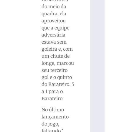
do meio da
quadra, ela
aproveitou
que a equipe
adversária
estava sem
goleira e, com
um chute de
longe, marcou
seu terceiro
gol e o quinto
do Barateiro. 5
a 1 para o
Barateiro.
No último
lançamento
do jogo,
faltando 1