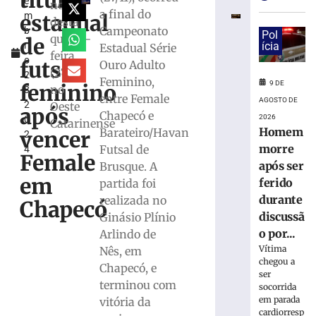
título
e
estreia
noite
a final do
estadual
m
com
desta
Campeonato
b
vitória
Pol
quarta-
de
r
ícia
Estadual Série
no
feira
o
Campeonato
futsal
Ouro Adulto
(27/11)
2
Catarinense
Feminino,
9 DE
feminino
no
8,
8
entre Female
AGOSTO DE
2
Oeste
de
após
Chapecó e
agosto
2026
0
Catarinense
de
Homem
Barateiro/Havan
vencer
2
2026
morre
Futsal de
4
Ler
Female
após ser
Brusque. A
mais
em
ferido
partida foi
»
durante
realizada no
Chapecó
discussã
Ginásio Plínio
Serra
o por...
Arlindo de
do
Vítima
Nês, em
Rio
chegou a
Chapecó, e
do
ser
terminou com
Rastro
socorrida
em parada
será
vitória da
cardiorresp