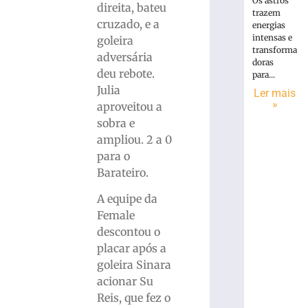
Os astros
direita, bateu
trazem
cruzado, e a
energias
intensas e
goleira
transforma
adversária
doras
deu rebote.
para...
Julia
Ler mais
»
aproveitou a
sobra e
ampliou. 2 a 0
para o
Barateiro.
A equipe da
Female
descontou o
placar após a
goleira Sinara
acionar Su
Reis, que fez o