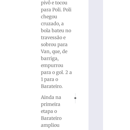
pivô e tocou
para Poli. Poli
chegou
cruzado, a
bola bateu no
travessão e
sobrou para
Van, que, de
barriga,
empurrou
para o gol. 2 a
1 para o
Barateiro.
PRÓXIMO
ANTERIOR
Ainda na
Tiro de Guerra de Brusque formou 91 
Prefeito eleito de Botuverá fa
primeira
etapa o
Barateiro
ampliou