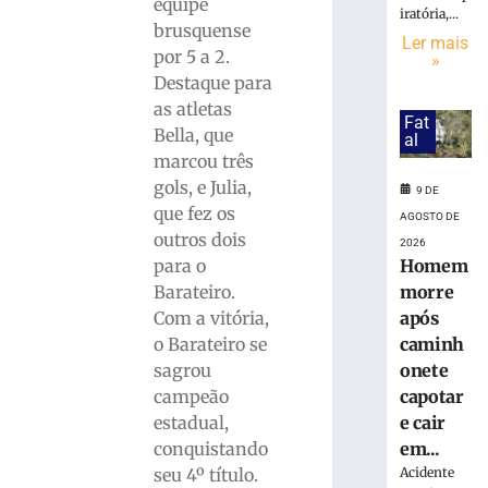
interditada
equipe
iratória,...
neste
brusquense
Ler mais
sábado
por 5 a 2.
»
(8)
Destaque para
para
as atletas
corrida
Fat
Bella, que
noturna
al
marcou três
8
de
gols, e Julia,
9 DE
agosto
que fez os
de
AGOSTO DE
2026
outros dois
2026
Ler
Homem
para o
mais
morre
Barateiro.
»
após
Com a vitória,
caminh
o Barateiro se
Brusque
onete
sagrou
anuncia
capotar
campeão
contratação
e cair
estadual,
do
em...
conquistando
zagueiro
Acidente
seu 4º título.
João