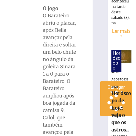
aconteceu
Maistro
na tarde
O jogo
para
deste
O Barateiro
a
sábado (8),
abriu o placar,
na...
Série
após Bella
C
Ler mais
»
avançar pela
7
de
direita e soltar
agosto
um belo chute
de
Hor
2026
ósc
no ângulo da
op
Ler
goleira Sinara.
o
mais
9 DE
1 a 0 para o
»
AGOSTO DE
Barateiro. O
Carregar
2026
Barateiro
mais »
Horósco
ampliou após
po de
boa jogada da
hoje:
camisa 9,
veja o
Calol, que
que os
também
astros...
avançou pela