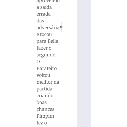
aproveitou
a saída
errada
das
PRÓXIMO
ANTERIOR
adversárias
PM de Itajaí detalha briga que terminou com
Bombeiros de Brusque lançam campanh
e tocou
para Bella
fazer o
segundo.
O
Barateiro
voltou
melhor na
partida
criando
boas
chances,
Pimpim
fez o