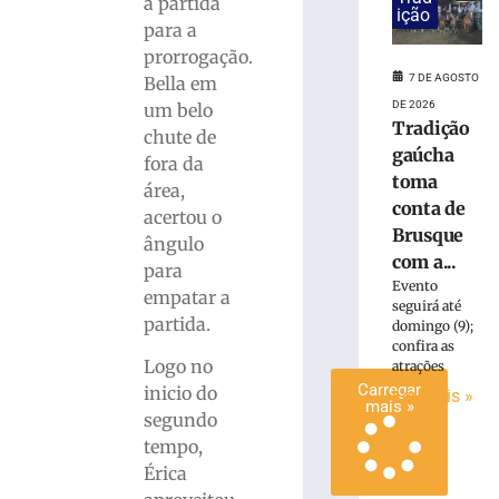
a partida
ição
e
para a
Passeios
prorrogação.
Ciclísticos
7 DE AGOSTO
Bella em
mobilizam
DE 2026
um belo
Brusque
Tradição
neste
chute de
gaúcha
sábado
fora da
(8)
toma
área,
conta de
7
acertou o
de
Brusque
ângulo
agosto
de
com a...
para
2026
Evento
empatar a
Ler
seguirá até
partida.
mais
domingo (9);
confira as
»
Logo no
atrações
Carregar
inicio do
Ler mais »
mais »
segundo
tempo,
Érica