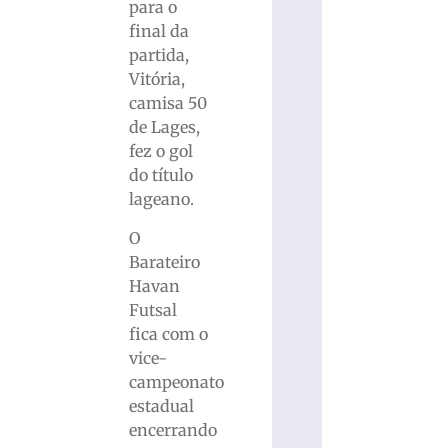
para o
final da
partida,
Vitória,
camisa 50
de Lages,
fez o gol
do título
lageano.
O
Barateiro
Havan
Futsal
fica com o
vice-
campeonato
estadual
encerrando