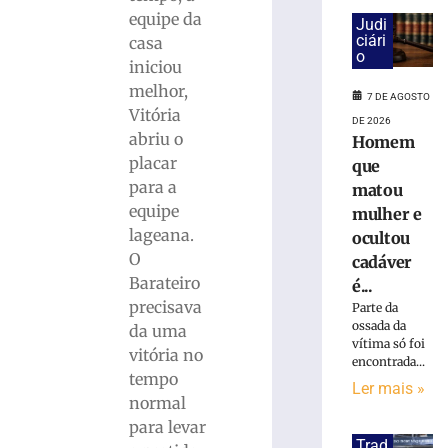
bola
equipe da
parada
Judi
ciári
antes
casa
o
de
iniciou
duelo
melhor,
7 DE AGOSTO
contra
Vitória
DE 2026
o
abriu o
Homem
Maranhão
placar
que
7
para a
de
matou
agosto
equipe
mulher e
de
2026
lageana.
ocultou
Ler
O
cadáver
mais
Barateiro
é...
»
precisava
Parte da
ossada da
da uma
vítima só foi
vitória no
Caminhada
encontrada...
tempo
do
Ler mais »
Dia
normal
dos
para levar
Pais
Trad