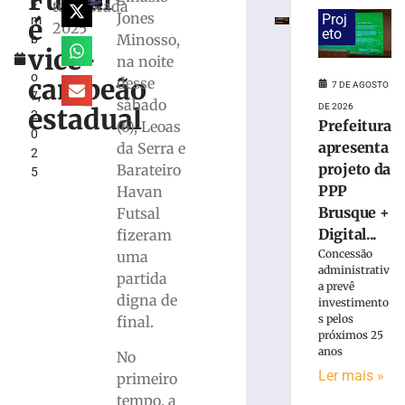
Futsal
e
Vôlei
temporada
Jones
Proj
é
m
estreia
2025
eto
Minosso,
b
hoje
vice-
r
na noite
(7)
o
no
campeão
desse
7 DE AGOSTO
7,
Campeonato
sábado
DE 2026
estadual
2
Estadual
Prefeitura
(6), Leoas
0
7
apresenta
da Serra e
2
de
projeto da
Barateiro
agosto
5
de
PPP
Havan
2026
Brusque +
Futsal
Ler
Digital...
fizeram
mais
Concessão
uma
»
administrativ
partida
a prevê
digna de
investimento
Bruscão
s pelos
final.
trabalha
próximos 25
organização
anos
No
defensiva
Ler mais »
primeiro
e
tempo, a