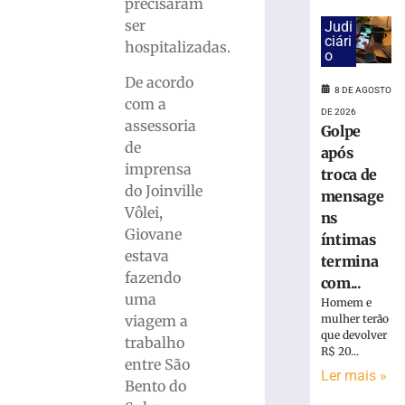
cai
precisaram
na
ser
Judi
pista
ciári
hospitalizadas.
o
e
é
De acordo
8 DE AGOSTO
atropelado
com a
em
DE 2026
assessoria
Golpe
São
de
Bento
após
imprensa
do
troca de
Sul
do Joinville
mensage
(SC)
Vôlei,
ns
8
Giovane
íntimas
de
estava
agosto
termina
de
fazendo
com...
2026
uma
Homem e
Ler
viagem a
mulher terão
mais
que devolver
trabalho
»
R$ 20...
entre São
Ler mais »
Bento do
Abel