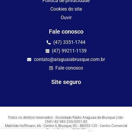
Política de privacidade
Cookies do site
Ouvir
Fale conosco
(47) 3351-1744
(47) 99211-1139
contato@araguaiabrusque.com.br
Fale conosco
Site seguro
Todos os direitos reservados - Sociedade Rádio Araguaia de Brusque Ltda -
CNPJ 82.983.230/0001-82
Mathilde Hoffmann, 66 - Centro II, Brusque, SC - 88353-120 - Centro Comercial
Geschäftshaus - Sl 21/22