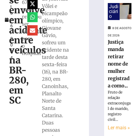
se
s
e
67
Vôlei e
Judi
envolve
t
exige
anos,
ciári
bicampeão
o
transferências
o
precisou
em
1
olímpico,
bancárias
ser
6
após
acidente
Giovane
8 DE AGOSTO
conduzido
,
carro
Gávio,
DE 2026
entre
para
2
apresentar
Justiça
sofreu um
0
o
problemas
veículos
manda
acidente na
2
hospital
8
retirar
tarde desta
na
4
de
agosto
nome de
sexta-feira
BR-
de
mulher
(16), na BR-
2026
280,
registrad
280, em
Ler
a como...
Canoinhas,
mais
em
Fruto de
Planalto
»
SC
relação
Norte de
extraconjuga
Santa
l do marido,
Homem
registro
Catarina.
tropeça
civil...
Duas
na
Ler mais »
calçada,
pessoas