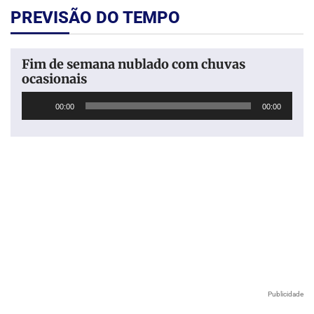
PREVISÃO DO TEMPO
Fim de semana nublado com chuvas
ocasionais
Tocador
00:00
00:00
de
áudio
Publicidade