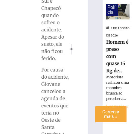
Sul e
Moda
Polí
Chapecó
Vôlei
cia
quando
estreia
sofreu o
com
acidente.
8 DE AGOSTO
vitória
no
Apesar do
DE 2026
Homem é
Campeonato
susto, ele
PRÓXIMO
ANTERIOR
Catarinense
preso
não ficou
Polícia Militar de Brusque realiza Operaçã
Idoso é morto e esposa torturada 
com
8
ferido.
de
quase 15
agosto
Por causa
de
Kg de...
2026
do acidente,
Motorista
Ler
realizou uma
Giovane
mais
manobra
cancelou a
brusca ao
»
agenda de
perceber a...
eventos que
Ler mais »
Carregar
teria no
mais »
Oeste de
Santa