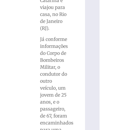
Catarina e
viajou para
casa, no Rio
de Janeiro
(RJ).
Já conforme
informações
do Corpo de
Bombeiros
Militar, o
condutor do
outro
veículo, um
jovem de 25
anos, e o
passageiro,
de 67, foram
encaminhados
para uma