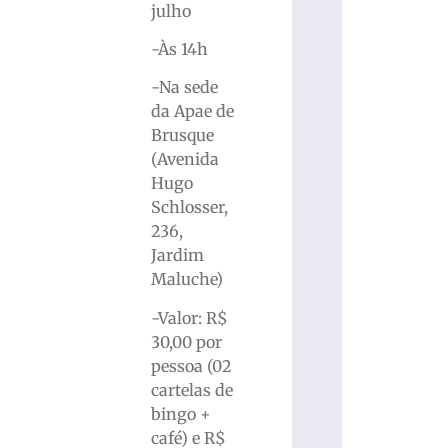
julho
-Às 14h
-Na sede
da Apae de
Brusque
(Avenida
Hugo
Schlosser,
236,
Jardim
Maluche)
-Valor: R$
30,00 por
pessoa (02
cartelas de
bingo +
café) e R$