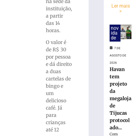
Livre
na sede da
Ler mais
Schlosser
instituição,
»
terá
a partir
horário
das 14
especial
nov
horas.
neste
ida
de
sábado
O valor é
(8),
de R$ 30
7 DE
em
por pessoa
AGOSTO DE
Brusque
e dá direito
2026
7
Havan
de
a duas
agosto
tem
cartelas de
de
projeto
2026
bingo e
Ler
da
um
mais
megaloja
delicioso
»
de
café. Já
Tijucas
para
protocol
Rock
crianças
ado...
na
até 12
Praça
Com