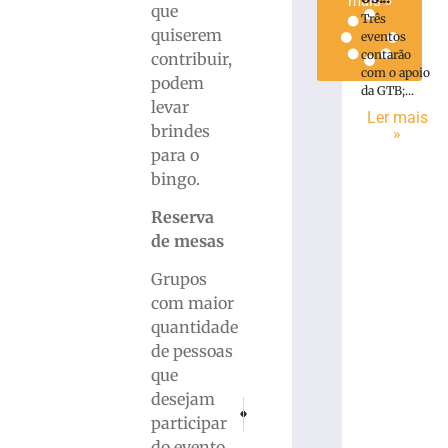
mais »
que
Três
quiserem
eventos
contarão
contribuir,
com o apoio
podem
da GTB;...
levar
Ler mais
brindes
»
para o
bingo.
Reserva
de mesas
Grupos
com maior
quantidade
de pessoas
que
desejam
PRÓXIMO
ANTERIOR
participar
Homem é preso por roubo após ser contid
Sinduscon Brusque lança programa
do evento