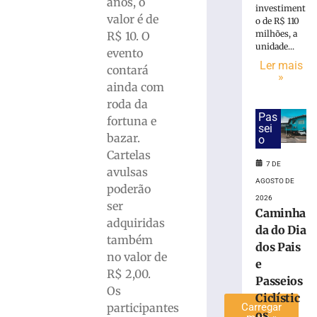
anos, o
investiment
altera
valor é de
o de R$ 110
o
milhões, a
R$ 10. O
trânsito
unidade...
evento
com
Ler mais
contará
interdição
»
parcial
ainda com
de
roda da
rua
Pas
fortuna e
sei
no
bazar.
o
Centro
Cartelas
de
7 DE
avulsas
Brusque
AGOSTO DE
poderão
7
2026
de
ser
Caminha
agosto
adquiridas
de
da do Dia
2026
também
dos Pais
Ler
no valor de
e
mais
R$ 2,00.
Passeios
»
Os
Ciclístic
participantes
Carregar
os...