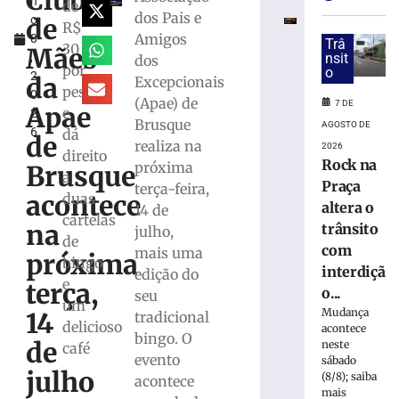
Clube
h
conta
de
dos Pais e
de
o
de
R$
Amigos
8
Brusque
Trâ
30
Mães
,
nsit
dos
com
por
o
2
a
da
Excepcionais
pessoa
0
38ª
(Apae) de
7 DE
Apae
e
2
edição
Brusque
AGOSTO DE
6
dá
do
de
realiza na
2026
Rodeio
direito
Rock na
próxima
Brusque
Crioulo
a
Praça
terça-feira,
Nacional
acontece
duas
altera o
14 de
7
cartelas
na
trânsito
de
julho,
de
agosto
com
mais uma
de
próxima
bingo
2026
interdiçã
edição do
e
terça,
Ler
o...
seu
um
mais
Mudança
14
tradicional
delicioso
acontece
»
bingo. O
de
neste
café
evento
sábado
julho
(8/8); saiba
Feira
acontece
mais