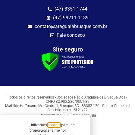
(47) 3351-1744
(47) 99211-1139
contato@araguaiabrusque.com.br
Fale conosco
Site seguro
Todos os direitos reservados - Sociedade Rádio Araguaia de Brusque Ltda -
CNPJ 82.983.230/0001-82
Mathilde Hoffmann, 66 - Centro II, Brusque, SC - 88353-120 - Centro Comercial
Geschäftshaus - Sl 21/22
Copyright © 2026 | Rádio Araguaia
Utilizamos
cookies
para lhe
proporcionar a melhor