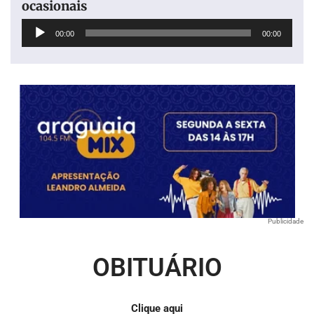
ocasionais
Tocador
00:00
00:00
de
áudio
Publicidade
OBITUÁRIO
Clique aqui