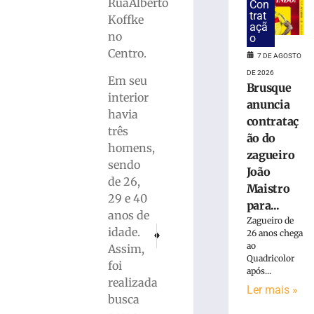
suspeita
RuaAlberto
Con
de
trat
Koffke
açã
tráfico
no
o
de
Centro.
7 DE AGOSTO
drogas
em
DE 2026
Em seu
Brusque
Brusque
interior
anuncia
7
havia
de
contrataç
agosto
três
ão do
de
homens,
2026
zagueiro
Ler
sendo
João
mais
de 26,
Maistro
»
29 e 40
para...
anos de
Zagueiro de
PRÓXIMO
ANTERIOR
idade.
26 anos chega
Homem
Elenco do Bruscão teve programação intensa
Dupla é detida com 600 metros de fio
ao
Assim,
que
Quadricolor
foi
matou
após...
mulher
realizada
Ler mais »
e
busca
ocultou