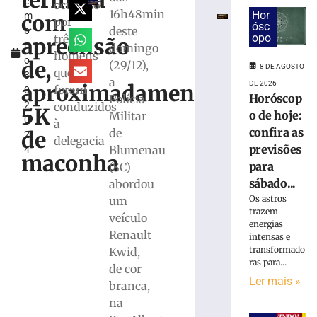
termina
e
e
ocupado
16h48min
Hor
com
m
bombeiros
por
ósc
deste
b
resgatam
opo
três
apreensão
r
domingo
dois
homens
o
cães
de,
(29/12),
8 DE AGOSTO
que
3
em
a
DE 2026
aproximadamente,
foram
0,
Gaspar
Horóscop
Polícia
2
conduzidos
5K
7
o de hoje:
Militar
0
de
à
confira as
de
agosto
de
2
delegacia
de
previsões
Blumenau
4
2026
maconha
para
(SC)
Ler
sábado...
abordou
mais
Os astros
um
»
trazem
veículo
energias
Renault
intensas e
Duas
transformado
Kwid,
pessoas
ras para...
de cor
são
Ler mais »
branca,
detidas
por
na