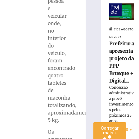
pessoa
cadáver
Proj
e
é
eto
veicular
condenado
onde,
a
no
7 DE AGOSTO
15
anos
interior
DE 2026
Prefeitura
de
do
prisão
apresenta
veiculo,
em
projeto da
foram
Içara
PPP
encontrado
(SC)
Brusque +
quatro
7
Digital...
tabletes
de
agosto
Concessão
de
de
administrativ
2026
maconha
a prevê
Ler
investimento
totalizando,
s pelos
mais
aproximadamente,
próximos 25
»
5 kg.
anos
Carregar
Ler mais »
Os
mais »