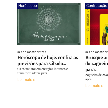
Horóscopo
Contratação
8 DE AGOSTO DE 2026
7 DE AGOSTO DE
Horóscopo de hoje: confira as
Brusque an
previsões para sábado...
do zagueir
para...
Os astros trazem energias intensas e
transformadoras para...
Zagueiro de 26 
Ler mais »
após...
Ler mais »