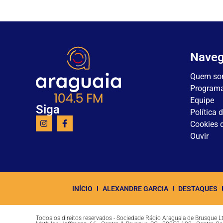
Nave
Quem so
Program
Equipe
Siga
Política 
Cookies d
Ouvir
INÍCIO
ALEXANDRE GARCIA
DESTAQUES
Todos os direitos reservados - Sociedade Rádio Araguaia de Brusque 