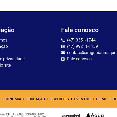
gação
Fale conosco
mos
(47) 3351-1744
ação
(47) 99211-1139
contato@araguaiabrusque
de privacidade
Fale conosco
o site
ECONOMIA
EDUCAÇÃO
ESPORTES
EVENTOS
GERAL
OB
Ltda - CNPJ 82.983.230/0001-82