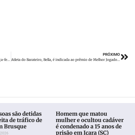
PRÓXIMO
Venda de ingressos para Brusque e Vila Nova inicia nesta terça-feira (10)
Atleta do Barateiro, Bella, é indicada ao prêmio de Melhor Jogadora Jovem Feminina do Mundo
oas são detidas
Homem que matou
ita de tráfico de
mulher e ocultou cadáver
m Brusque
é condenado a 15 anos de
prisão em Içara (SC)
 2026