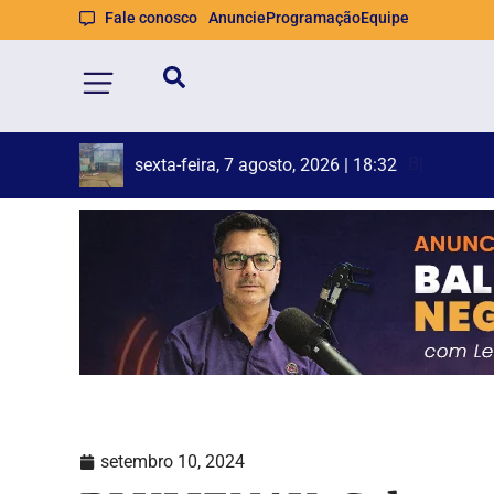
Fale conosco
Anuncie
Programação
Equipe
Brusque a
Duas pesso
sexta-feira, 7 agosto, 2026 | 18:19
setembro 10, 2024