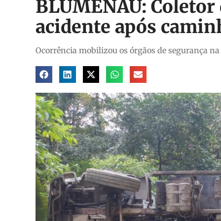
BLUMENAU: Coletor 
acidente após camin
Ocorrência mobilizou os órgãos de segurança na 