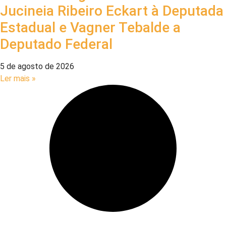
Jucineia Ribeiro Eckart à Deputada
Estadual e Vagner Tebalde a
Deputado Federal
5 de agosto de 2026
Ler mais »