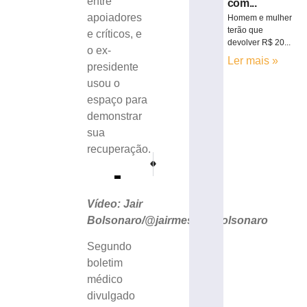
entre
com...
apoiadores
Homem e mulher
terão que
e críticos, e
devolver R$ 20...
o ex-
Ler mais »
presidente
usou o
espaço para
demonstrar
sua
recuperação.
PRÓXIMO
ANTERIOR
Em vídeo, Prefeito de Brusque pede desculpas por
CDL Brusque realiza mais uma edição do
Vídeo: Jair
Bolsonaro/@jairmessiasbolsonaro
Segundo
boletim
médico
divulgado