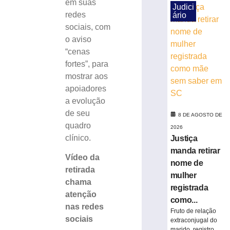
em suas
Judici
entrega
redes
ário
seis
sociais, com
Títulos
o aviso
de
Cidadão
“cenas
Honorário
fortes”, para
8
mostrar aos
de
apoiadores
agosto
de
a evolução
2026
de seu
8 DE AGOSTO DE
Ler
quadro
2026
mais
clínico.
Justiça
»
manda retirar
Vídeo da
nome de
retirada
DIA
mulher
INTERNACIONA
chama
registrada
DA
atenção
como...
CERVEJA:
nas redes
Fruto de relação
Médico
sociais
extraconjugal do
fala
marido, registro