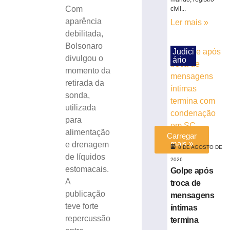
sobre
Com
civil...
consumo
aparência
Ler mais »
moderado
debilitada,
7
Bolsonaro
de
Judici
agosto
divulgou o
ário
de
momento da
2026
Ler
retirada da
mais
sonda,
»
utilizada
para
alimentação
Carregar
mais »
e drenagem
8 DE AGOSTO DE
de líquidos
2026
estomacais.
Golpe após
A
troca de
publicação
mensagens
teve forte
íntimas
repercussão
termina