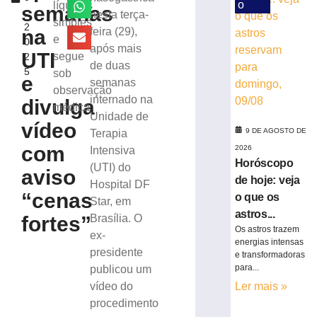
23
o
líquidos
semanas
,
nesta terça-
casos
simples
2
de
na
feira (29),
e
0
sarampo;
após mais
UTI
segue
2
16
de duas
5
sob
não
e
semanas
se
observação
internado na
divulga
vacinaram
médica
Unidade de
8
vídeo
de
9 DE AGOSTO DE
Terapia
agosto
com
2026
Intensiva
de
Horóscopo
2026
(UTI) do
aviso
Ler
de hoje: veja
Hospital DF
“cenas
mais
o que os
Star, em
»
astros...
fortes”
Brasília. O
Os astros trazem
ex-
energias intensas
presidente
166
e transformadoras
anos
para...
publicou um
de
vídeo do
Ler mais »
Brusque:
procedimento
Câmara