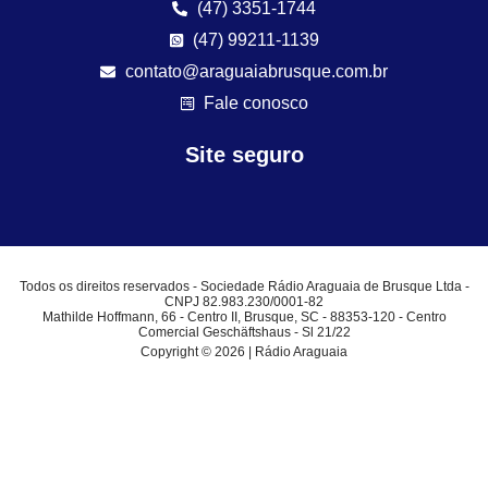
(47) 3351-1744
(47) 99211-1139
contato@araguaiabrusque.com.br
Fale conosco
Site seguro
Todos os direitos reservados - Sociedade Rádio Araguaia de Brusque Ltda -
CNPJ 82.983.230/0001-82
Mathilde Hoffmann, 66 - Centro II, Brusque, SC - 88353-120 - Centro
Comercial Geschäftshaus - Sl 21/22
Copyright © 2026 | Rádio Araguaia