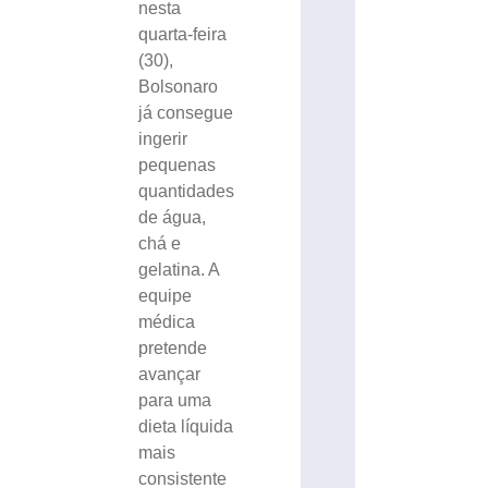
nesta
quarta-feira
(30),
Bolsonaro
já consegue
ingerir
pequenas
quantidades
de água,
chá e
gelatina. A
equipe
médica
pretende
avançar
para uma
dieta líquida
mais
consistente