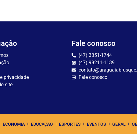
gação
Fale conosco
mos
(47) 3351-1744
ação
(47) 99211-1139
contato@araguaiabrusque
de privacidade
Fale conosco
o site
ECONOMIA
EDUCAÇÃO
ESPORTES
EVENTOS
GERAL
OB