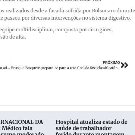
os realizados desde a facada sofrida por Bolsonaro durante
e passou por diversas intervenções no sistema digestivo.
uipe multidisciplinar, composta por cirurgiões,
são de alta.
PRÓXIMO
Chapecó decreta situação de emergência após microexplosão atingir região Norte
Brusque Basquete prepara-se para a reta final da fase classificatória do Brasileiro
ERNACIONAL DA
Hospital atualiza estado de
 Médico fala
saúde de trabalhador
onsumo moderado
ferido durante montagem