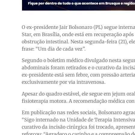
O ex-presidente Jair Bolsonaro (PL) segue inter
Star, em Brasília, onde está em recuperação após 
obstrução intestinal. Nesta segunda-feira (21), el
frase: “Um dia de cada vez”.
Segundo o boletim médico divulgado nesta segun
abdominais foram retirados e o curativo da incisã
ex-presidente está sem febre, com pressão arter
exclusivamente por via intravenosa.
Apesar do quadro estável, ele segue em jejum oral
fisioterapia motora. A recomendação médica con
Em publicação nas redes sociais, Bolsonaro agra
“Sigo internado na Unidade de Terapia Intensiv
curativo da incisão cirúrgica foi trocado, apresen
reforçou: “Agradeço o carinho e a compreensão d