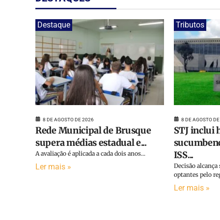
Destaque
Tributos
8 DE AGOSTO DE 2026
8 DE AGOSTO DE
Rede Municipal de Brusque
STJ inclui
supera médias estadual e...
sucumbenci
ISS...
A avaliação é aplicada a cada dois anos...
Ler mais »
Decisão alcança 
optantes pelo re
Ler mais »