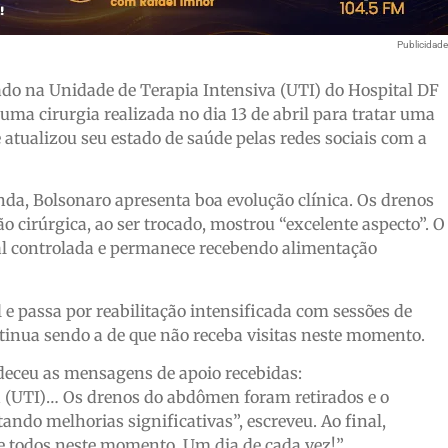
Publicidad
nado na Unidade de Terapia Intensiva (UTI) do Hospital DF
uma cirurgia realizada no dia 13 de abril para tratar uma
e atualizou seu estado de saúde pelas redes sociais com a
da, Bolsonaro apresenta boa evolução clínica. Os drenos
o cirúrgica, ao ser trocado, mostrou “excelente aspecto”. O
ial controlada e permanece recebendo alimentação
 e passa por reabilitação intensificada com sessões de
tinua sendo a de que não receba visitas neste momento.
deceu as mensagens de apoio recebidas:
a (UTI)… Os drenos do abdômen foram retirados e o
tando melhorias significativas”, escreveu. Ao final,
e todos neste momento. Um dia de cada vez!”