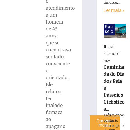
o
unidade...
após
atendimento
Ler mais »
bater
a um
na
homem
traseira
Pas
de 43
de
seio
ônibus
anos,
durante
que se
desembarque
7 DE
encontrava
de
AGOSTO DE
sentado,
passageira
2026
consciente
Caminha
7
e
de
da do Dia
agosto
orientado.
de
dos Pais
Ele
2026
e
Ler
relatou
Passeios
mais
ter
Ciclístico
»
inalado
s...
fumaça
Três eventos
ao
contarão
Carregar
mais »
com o apoio
apagar o