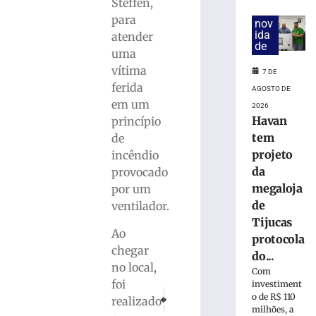
mulher
Steffen,
suspeita
para
nov
de
ida
atender
tráfico
de
uma
de
vítima
pessoas
7 DE
ferida
para
AGOSTO DE
exploração
em um
2026
sexual
Havan
princípio
em
tem
de
SC
projeto
incêndio
7
da
provocado
de
megaloja
agosto
por um
de
de
ventilador.
2026
Tijucas
Ler
Ao
protocola
mais
chegar
do...
»
no local,
Com
foi
investiment
PRÓXIMO
ANTERIOR
Motociclista
o de R$ 110
realizado
Mulher fica ferida após queda de moto no b
Mulher fica ferida após ser agred
milhões, a
morre