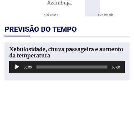
Azambuja.
Publicidade
Publicidade
PREVISÃO DO TEMPO
Nebulosidade, chuva passageira e aumento
da temperatura
Tocador
00:00
00:00
de
áudio