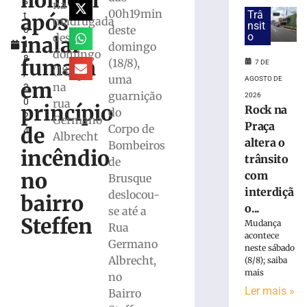
homem
s
fica
na
00h19min
Trâ
após
t
parcialmente
madrugada
nsit
deste
o
submerso
o
deste
inalar
1
domingo
em
domingo
8
área
fumaça
(18/8),
7 DE
(18/8)
,
de
uma
AGOSTO DE
em
na
2
mangue
guarnição
2026
0
rua
na
princípio
Rock na
do
2
SC-
Germano
Praça
Corpo de
de
4
401
Albrecht
altera o
Bombeiros
7
incêndio
trânsito
de
de
agosto
no
com
Brusque
de
interdiçã
2026
deslocou-
bairro
Ler
o...
se até a
Steffen
mais
Mudança
Rua
acontece
»
Germano
neste sábado
Albrecht,
(8/8); saiba
mais
no
PF
Ler mais »
prende
Bairro