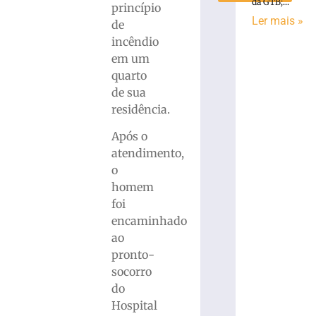
da GTB;...
princípio
Ler mais »
de
incêndio
em um
quarto
de sua
residência.
Após o
atendimento,
o
homem
foi
encaminhado
ao
pronto-
socorro
do
Hospital