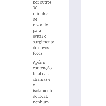
por outros
30
minutos
de
rescaldo
para
evitar o
surgimento
de novos
focos.
Após a
contenção
total das
chamas e
o
isolamento
do local,
nenhum