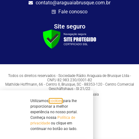
contato@araguaiabrusque.com.br
Fale conosco
Site seguro
Todos os direitos reservados - Sociedade Rádio Araguaia de Brusque Ltda -
CNPJ 82.983.230/0001-82
Mathilde Hoffmann, 66 - Centro II, Brusque, SC - 88353-120 - Centro Comercial
Geschäftshaus - Sl 21/22
Copyright © 2026 | Rádio Araguaia
Utilizamos
cookies
para lhe
proporcionar a melhor
experiência no nosso portal.
Conheça nossa
Política de
privacidade
ou clique em
continuar no botão ao lado.