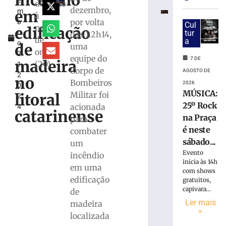
incêndio
e
preventivame
durante
dezembro,
em
m
por
à
por volta
b
suspeita
Cul
noite
edificação
r
tur
das 22h14,
de
de
a
o
tortura
de
uma
ontem
2
contra
equipe do
7 DE
madeira
(20)
1,
filho
Corpo de
AGOSTO DE
2
de
no
Bombeiros
2026
0
5
MÚSICA:
Militar foi
litoral
2
anos
25º Rock
acionada
4
em
catarinense
na Praça
para
SC
é neste
combater
7
de
sábado...
um
agosto
Evento
incêndio
de
inicia às 14h
2026
em uma
com shows
Ler
edificação
gratuitos,
mais
capivara...
de
»
Ler mais
madeira
»
localizada