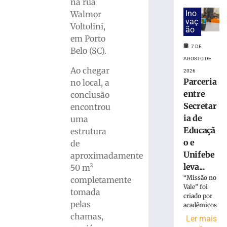
Polícia
na rua
Militar
Ino
Walmor
apreende
vaç
Voltolini,
ão
mais
em Porto
de
7 DE
Belo (SC).
11
AGOSTO DE
quilos
Ao chegar
2026
de
Parceria
no local, a
drogas
entre
conclusão
em
Secretar
Gaspar
encontrou
(SC)
ia de
uma
Educaçã
7
estrutura
de
o e
de
agosto
de
Unifebe
aproximadamente
2026
leva...
50 m²
Ler
“Missão no
completamente
mais
Vale” foi
tomada
»
criado por
pelas
acadêmicos
chamas,
Ler mais
Colisão
»