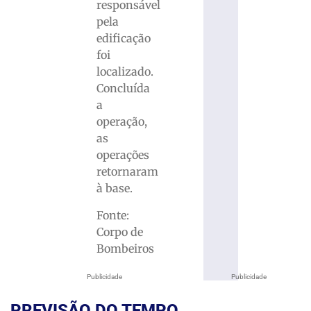
responsável
pela
edificação
foi
localizado.
Concluída
a
operação,
as
operações
retornaram
à base.
Fonte:
Corpo de
Bombeiros
Publicidade
Publicidade
PREVISÃO DO TEMPO