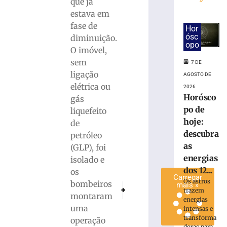
que já
entre
estava em
veículos
fase de
Hor
mobiliza
ósc
diminuição.
GTB
opo
O imóvel,
no
bairro
sem
7 DE
Santa
ligação
AGOSTO DE
Rita
elétrica ou
2026
7
Horósco
gás
de
po de
liquefeito
agosto
de
hoje:
de
2026
descubra
petróleo
Ler
as
(GLP), foi
mais
energias
isolado e
»
dos 12...
os
Carregar
Os astros
bombeiros
mais »
PRÓXIMO
ANTERIOR
trazem
montaram
Duas pessoas resgatadas após queda em ri
Operação ‘Bearak’ resulta em flagr
energias
uma
intensas e
transforma
operação
doras para...