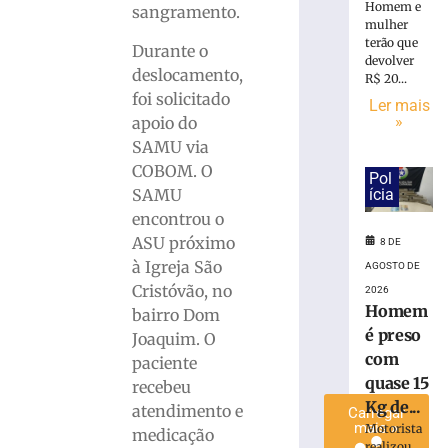
Homem e
sangramento.
é
mulher
preso
terão que
Durante o
com
devolver
deslocamento,
quase
R$ 20...
foi solicitado
15
Ler mais
Kg
»
apoio do
de
SAMU via
maconha
COBOM. O
Pol
em
ícia
SAMU
Blumenau
encontrou o
(SC)
ASU próximo
8 DE
8
à Igreja São
de
AGOSTO DE
agosto
Cristóvão, no
2026
de
Homem
2026
bairro Dom
Ler
é preso
Joaquim. O
mais
com
paciente
»
quase 15
recebeu
Kg de...
atendimento e
Carregar
mais »
Motorista
medicação
realizou