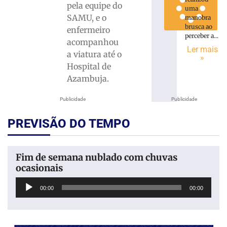
pela equipe do
uma
SAMU, e o
manobra
brusca ao
enfermeiro
perceber a...
acompanhou
Ler mais
a viatura até o
»
Hospital de
Azambuja.
Publicidade
Publicidade
PREVISÃO DO TEMPO
Fim de semana nublado com chuvas
ocasionais
Tocador
00:00
00:00
de
áudio