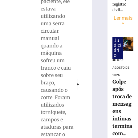
cai
paciente, ele
registro
na
estava
civil...
pista
utilizando
Ler mais
e
»
uma serra
é
circular
atropelado
manual
em
Ju
São
quando a
dici
ári
Bento
máquina
o
do
sofreu um
8 DE
Sul
tranco e caiu
AGOSTO DE
(SC)
sobre seu
2026
8
Golpe
PRÓXIMO
ANTERIOR
braço,
de
Explosão Celestial: O eclipse lunar e a s
Sucesso de público marca a 42ª
agosto
após
causando o
de
troca de
corte. Foram
2026
mensag
Ler
utilizados
ens
mais
torniquete,
íntimas
»
campos e
termina
ataduras para
com...
estancar o
Homem