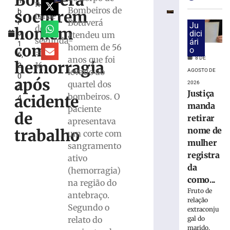
Botuverá
m
e
na
Bombeiros de
socorrem
b
exige
tarde
Botuverá
r
transferência
Ju
desta
homem
o
dici
atendeu um
bancárias
segunda-
ári
1
após
com
homem de 56
o
=feira
6,
carro
anos que foi
8 DE
hemorragia
16
2
apresentar
levado ao
AGOSTO DE
0
problemas
após
quartel dos
2026
2
8
Justiça
bombeiros. O
acidente
4
de
manda
agosto
paciente
de
de
retirar
apresentava
2026
nome de
trabalho
um corte com
Ler
mulher
sangramento
mais
registra
ativo
»
da
(hemorragia)
como...
na região do
Homem
Fruto de
antebraço.
tropeça
relação
Segundo o
na
extraconju
calçada,
relato do
gal do
marido,