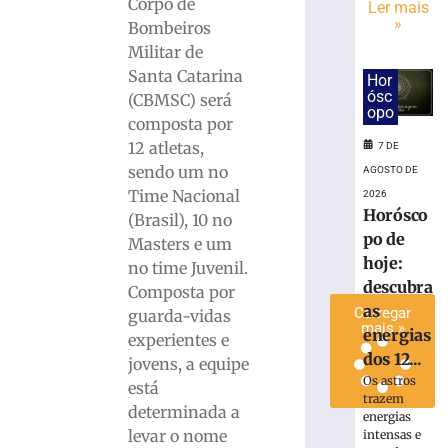
no
Corpo de
Ler mais
Centro
»
Bombeiros
Administrati
Militar de
da
Santa Catarina
Hor
Havan
ósc
(CBMSC) será
em
opo
composta por
Brusque
12 atletas,
7 DE
6
de
sendo um no
AGOSTO DE
agosto
Time Nacional
de
2026
2026
Horósco
(Brasil), 10 no
Ler
po de
Masters e um
mais
hoje:
no time Juvenil.
»
descubra
Composta por
as
Carregar
guarda-vidas
mais »
energias
experientes e
dos 12...
jovens, a equipe
Os astros
está
trazem
determinada a
energias
levar o nome
intensas e