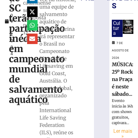
l
catarinense
veículos
S
SC
uma equipe de
h
mobiliza
será
salvamento
terão
o
GTB
composta
aquático de
9
no
Cul
por
participação
,
tur
Santa Catarina
bairro
12
a
2
Santa
inédita
irá representar
atletas
0
Rita
o Brasil no
7 DE
em
2
7
Campeonato
AGOSTO DE
4
de
campeonato
Mundial de
2026
agosto
de
MÚSICA:
Lifesaving em
mundial
2026
25º Rock
Gold Coast,
Ler
de
na Praça
Austrália. O
mais
salvamento
é neste
evento global,
»
sábado...
organizado
aquático
Evento
pela
inicia às 14h
Princípio
International
com shows
de
Life Saving
gratuitos,
incêndio
capivara...
Federation
em
Ler mais
(ILS), reúne os
máquina
»