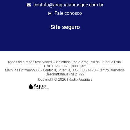
contato@araguaiabrusque.com.br
Fale conosco
Site seguro
Todos os direitos reservados - Sociedade Rádio Araguaia de Brusque Ltda -
CNPJ 82.983.230/0001-82
Mathilde Hoffmann, 66 - Centro II, Brusque, SC - 88353-120 - Centro Comercial
Geschäftshaus - Sl 21/22
Copyright © 2026 | Rádio Araguaia