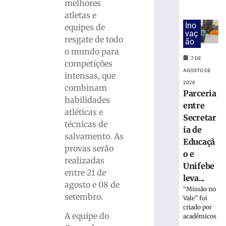
de
melhores
lavar
atletas e
mobiliza
Ino
equipes de
vaç
Bombeiros,
resgate de todo
ão
em
o mundo para
Brusque
7 DE
competições
6
AGOSTO DE
intensas, que
de
agosto
2026
combinam
de
Parceria
2026
habilidades
entre
Ler
atléticas e
Secretar
mais
técnicas de
ia de
»
salvamento. As
Educaçã
provas serão
o e
realizadas
Trabalhador
Unifebe
entre 21 de
terceirizado
leva...
sofre
agosto e 08 de
“Missão no
queda
setembro.
Vale” foi
em
criado por
obra
A equipe do
acadêmicos