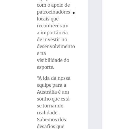
com o apoio de
PRÓXIMO
ANTERIOR
patrocinadores
Defesa diz que Bolsonaro não tinha inge
Confira os 11 atletas catarinen
locais que
reconheceram
a importância
de investir no
desenvolvimento
e na
visibilidade do
esporte.
“A ida da nossa
equipe para a
Austrália é um
sonho que está
se tornando
realidade.
Sabemos dos
desafios que