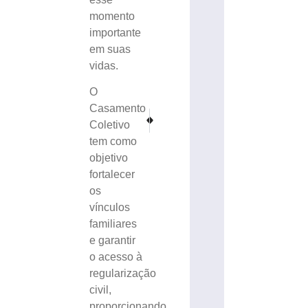
momento
importante
em suas
vidas.
O
Casamento
PRÓXIMO
ANTERIOR
Coletivo
Solenidade do Sagrado Coração de Jesus marca in
Novo júri mantém condenação de acusados
tem como
objetivo
fortalecer
os
vínculos
familiares
e garantir
o acesso à
regularização
civil,
proporcionando