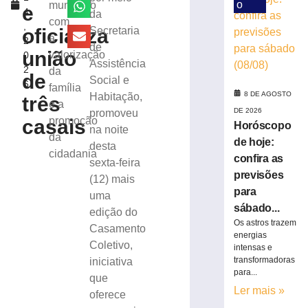
Brusque
o
município
e
4
da
com
com
,
a
oficializa
Secretaria
a
2
38ª
de
união
valorização
0
edição
Assistência
2
da
do
de
Social e
6
Rodeio
família
8 DE AGOSTO
Habitação,
três
Crioulo
e a
DE 2026
promoveu
Nacional
promoção
casais
Horóscopo
na noite
7
da
de hoje:
de
desta
cidadania
agosto
confira as
sexta-feira
de
2026
previsões
(12) mais
Ler
para
uma
mais
sábado...
edição do
»
Os astros trazem
Casamento
energias
Coletivo,
intensas e
Feira
transformadoras
iniciativa
para...
Livre
que
Schlosser
Ler mais »
oferece
terá