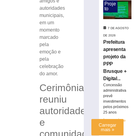
amigos e
trânsito
Proje
autoridades
to
com
municipais,
interdição
parcial
em um
de
7 DE AGOSTO
momento
rua
DE 2026
marcado
no
Prefeitura
pela
Centro
apresenta
emoção e
de
projeto da
pela
Brusque
PPP
celebração
7
Brusque +
de
do amor.
agosto
Digital...
de
Cerimônia
Concessão
2026
administrativa
Ler
reuniu
prevê
mais
investimentos
pelos próximos
autoridades
»
25 anos
e
Ler mais »
Carregar
mais »
comunidade