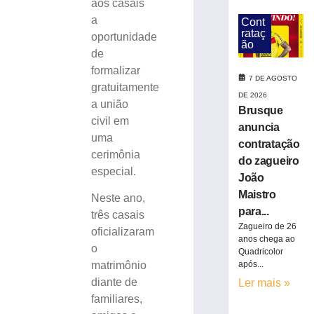
aos casais
horário
a
Cont
especial
rataç
oportunidade
neste
ão
de
sábado
(8),
formalizar
7 DE AGOSTO
em
gratuitamente
DE 2026
Brusque
a união
Brusque
7
civil em
anuncia
de
uma
agosto
contratação
de
cerimônia
2026
do zagueiro
especial.
Ler
João
mais
Maistro
Neste ano,
»
para...
três casais
Zagueiro de 26
oficializaram
anos chega ao
Rock
o
Quadricolor
na
após...
matrimônio
Praça
diante de
Ler mais »
altera
familiares,
o