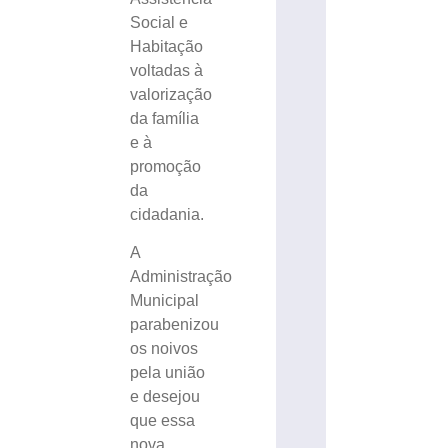
Social e
Habitação
voltadas à
valorização
da família
e à
promoção
da
cidadania.
A
Administração
Municipal
parabenizou
os noivos
pela união
e desejou
que essa
nova