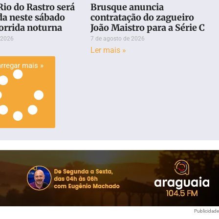
Rio do Rastro será
Brusque anuncia
da neste sábado
contratação do zagueiro
corrida noturna
João Maistro para a Série C
 2026
7 de agosto de 2026
Ler mais »
rregar mais »
Publicidad