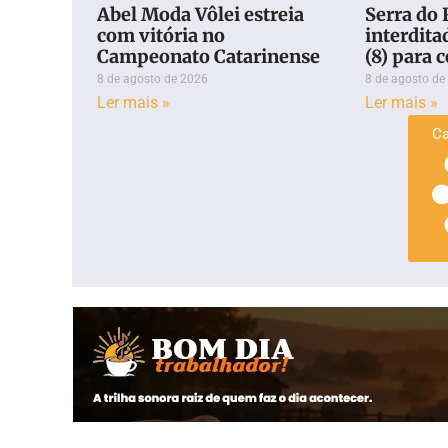
Abel Moda Vôlei estreia
Serra do 
com vitória no
interdita
Campeonato Catarinense
(8) para 
8 de agosto de 2026
8 de agosto de
Ler mais »
Ler mais »
Ca