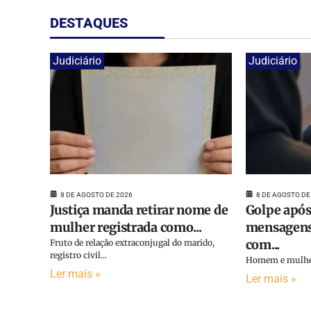
DESTAQUES
Judiciário
Judiciário
8 DE AGOSTO DE 2026
8 DE AGOSTO DE
Justiça manda retirar nome de
Golpe após
mulher registrada como...
mensagens
com...
Fruto de relação extraconjugal do marido,
registro civil...
Homem e mulher 
Ler mais »
Ler mais »