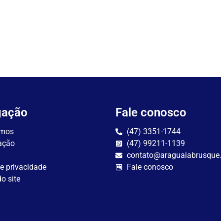
gação
Fale conosco
mos
(47) 3351-1744
ação
(47) 99211-1139
contato@araguaiabrusque
de privacidade
Fale conosco
o site